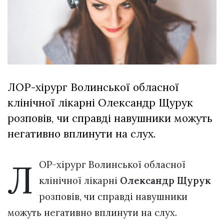
Зіньківський
залишив у
27 Липня 2026
Луцьку
754 переглядів
три...
Всі розділи
Персона
ЛОР-хірург Волинської обласної
Лайф
клінічної лікарні Олександр Щурук
Афіша
розповів, чи справді навушники можуть
ZONE 18+
негативно вплинути на слух.
Контакти
Л
Політика конфіденційності
ОР-хірург Волинської обласної
клінічної лікарні
Олександр Щурук
розповів, чи справді навушники
можуть негативно вплинути на слух.