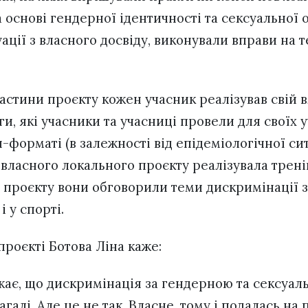
основі гендерної ідентичності та сексуальної о
ації з власного досвіду, виконували вправи на 
частини проєкту кожен учасник реалізував свій
ги, які учасники та учасниці провели для своїх у
форматі (в залежності від епідеміологічної ситу
 власного локального проєкту реалізувала тренін
ас проєкту вони обговорили теми дискримінації 
і у спорті.
проєкті Ботова Ліна каже:
ажає, що дискримінація за гендерною та сексуал
галі. Але це не так. Власне, тому і подалась на 