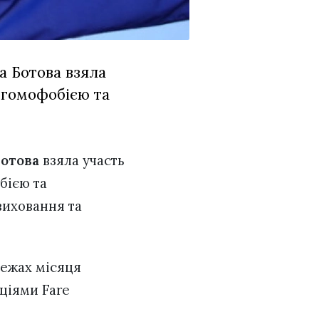
а Ботова взяла
з гомофобією та
Ботова
взяла участь
бією та
виховання та
межах місяця
аціями Fare