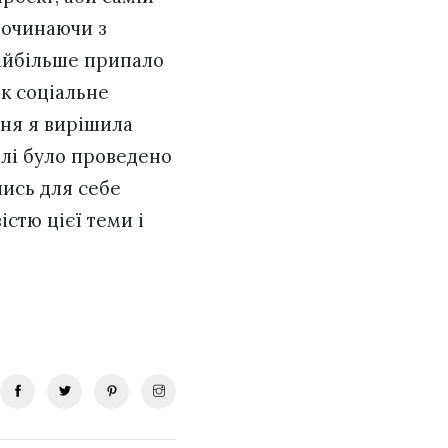
починаючи з
 Найбільше припало
як соціальне
ння я вирішила
олі було проведено
лись для себе
істю цієї теми і