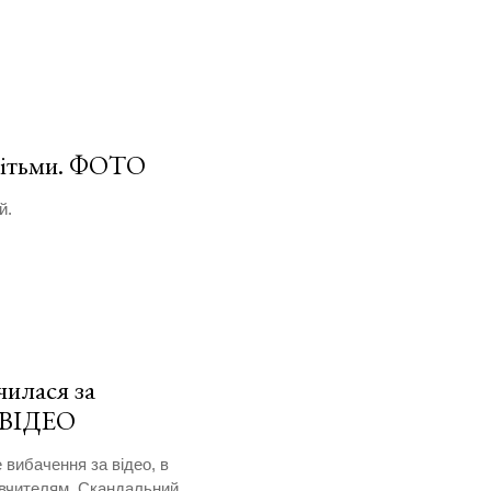
 дітьми. ФОТО
й.
чилася за
. ВІДЕО
вибачення за відео, в
 вчителям. Скандальний