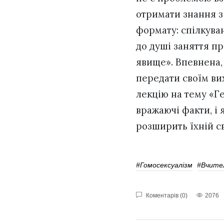
отримати знання з
формату: спілкуван
до душі заняття пр
явище». Впевнена,
передати своїм ви
лекцію на тему «Ге
вражаючі факти, і 
розширить їхній св
#гомосексуалізм
#Вчите
Коментарів (0)
2076