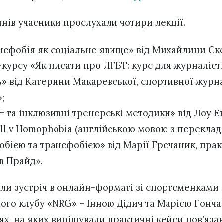
днів учасники прослухали чотири лекції.
нсфобія як соціальне явище» від Михайлини Ск
курсу «Як писати про ЛГБТ: курс для журналісті
ь» від Катерини Макаревської, спортивної журн
;
+ та інклюзивні тренерські методики» від Лоу Е
ll v Homophobia (англійською мовою з переклад
обією та трансфобією» від Марії Гречаник, пра
в Прайд».
ли зустріч в онлайн-форматі зі спортсменками
ого клубу «NRG» – Інною Дідич та Марією Гонча
тях, на яких вирішували практичні кейси пов’язан