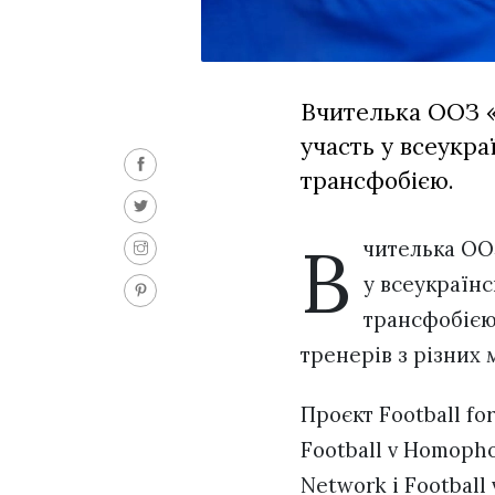
Вчителька ООЗ «
участь у всеукра
трансфобією.
В
чителька ОО
у всеукраїнс
трансфобією.
тренерів з різних 
Проєкт Football fo
Football v Homopho
Network і Footbal