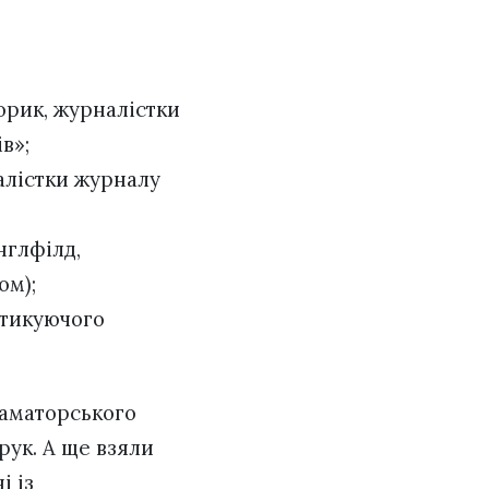
орик, журналістки
в»;
алістки журналу
нглфілд,
ом);
ктикуючого
 аматорського
рук. А ще взяли
і із