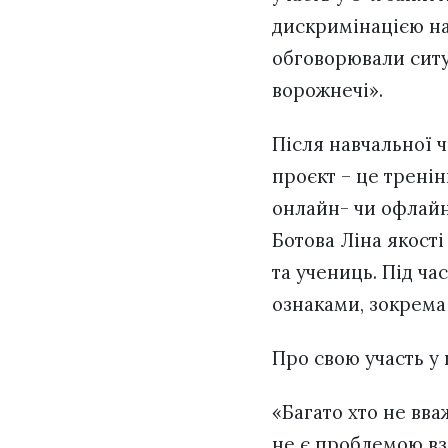
дискримінацією на 
обговорювали ситу
ворожнечі».
Після навчальної 
проєкт – це тренін
онлайн- чи офлайн-
Ботова Ліна якості
та учениць. Під ч
ознаками, зокрема 
Про свою участь у 
«Багато хто не вв
не є проблемою вза