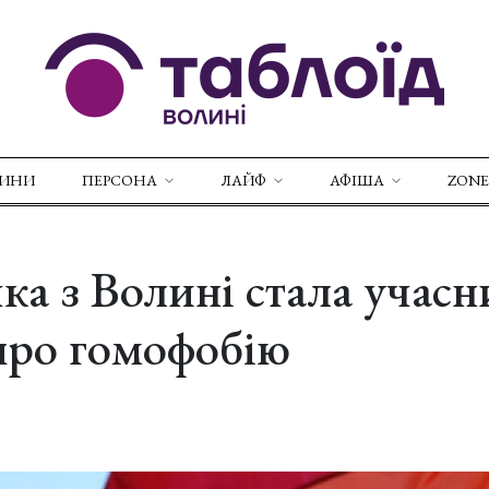
ВИНИ
ПЕРСОНА
ЛАЙФ
АФІША
ZONE
ка з Волині стала учас
про гомофобію