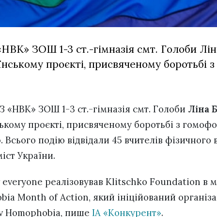
НВК» ЗОШ 1-3 ст.-гімназія смт. Голоби Лін
їнському проєкті, присвяченому боротьбі 
З «НВК» ЗОШ 1-3 ст.-гімназія смт. Голоби
Ліна 
ькому проєкті, присвяченому боротьбі з гомофо
 Всього подію відвідали 45 вчителів фізичного 
міст України.
r everyone реалізовував Klitschko Foundation в 
bia Month of Action, який ініційований організ
l v Homophobia, пише
ІА «Конкурент»
.