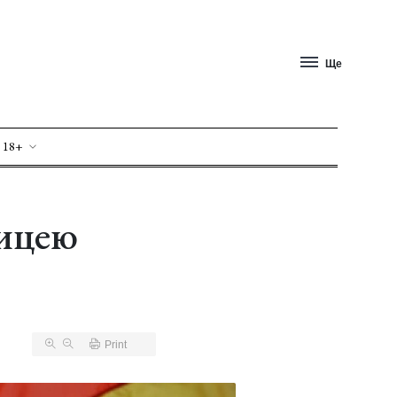
Ще
 18+
ницею
Print