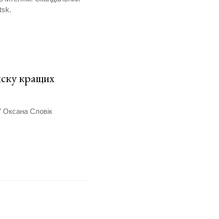
tsk.
иску кращих
7 Оксана Словік