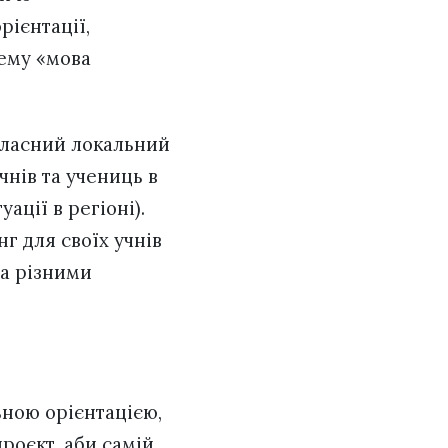
рієнтації,
тему «мова
 власний локальний
чнів та учениць в
ації в регіоні).
г для своїх учнів
за різними
ьною орієнтацією,
проєкт, аби самій