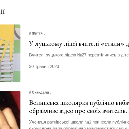
ії
# Життя
У луцькому ліцеї вчителі «стали»
Вчителі луцького ліцею №27 перевтілились в діте
30 Травня 2023
# Скандали
Волинська школярка публічно виба
образливе відео про своїх вчителів
Учениця ратнівської школи №1 принесла публічне 
якому вона дала образливі характеристики своїм