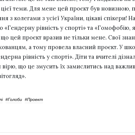
 цієї теми. Для мене цей проєкт був новизною, 
ня з колегами з усієї України, цікаві спікери!
о «Гендерну рівність у спорті» та «Гомофобію, 
 що цей проєкт вразив не тільки мене. Свої зна
хованцям, а тому провела власний проєкт. У шк
ндерна рівність у спорті». Діти та вчителі дізна
я вірю, що це змусить їх замислитись над важлив
ітогляд».
лі
#голоби
#проект