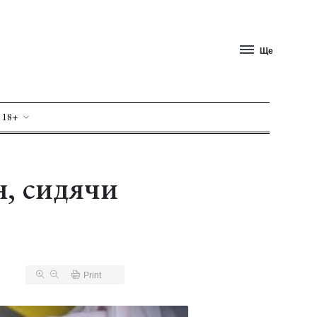
Ще
 18+
н, сидячи
Print