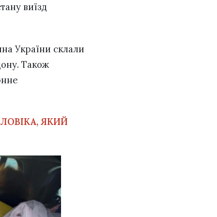
тану виїзд
на України склали
ону. Також
онне
ЛОВІКА, ЯКИЙ