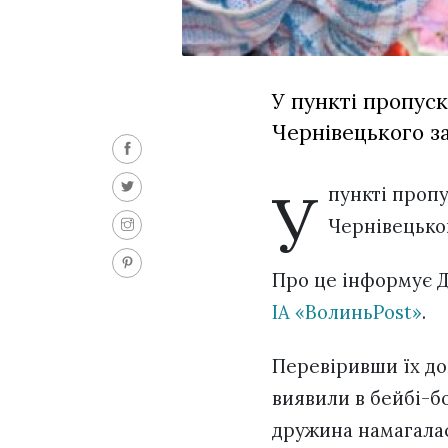
У пункті пропус
Чернівецького за
У
пункті проп
Чернівецьког
Про це інформує Д
ІА «ВолиньPost»
.
Перевіривши їх до
виявили в бейбі-бо
дружина намагалас