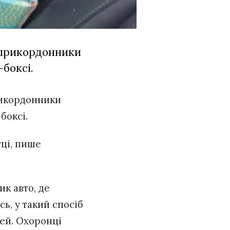
 прикордонники
-боксі.
рикордонники
-боксі.
ці, пише
к авто, де
сь, у такий спосіб
тей. Охоронці