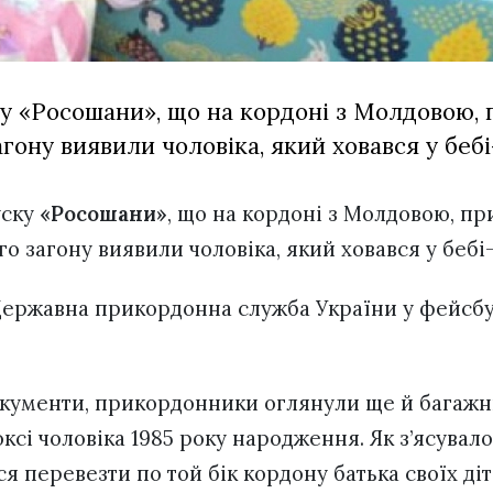
ку «Росошани», що на кордоні з Молдовою,
гону виявили чоловіка, який ховався у бебі
уску
«Росошани»
, що на кордоні з Молдовою, п
о загону виявили чоловіка, який ховався у бебі
ержавна прикордонна служба України у фейсбу
кументи, прикордонники оглянули ще й багажни
ксі чоловіка 1985 року народження. Як з’ясувало
я перевезти по той бік кордону батька своїх ді