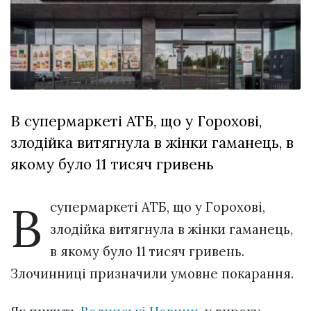
відбулася
XIX
29 Липня 2026
Спартакіада
556 переглядів
VolWe...
Всі розділи
Персона
В супермаркеті АТБ, що у Горохові,
Лайф
злодійка витягнула в жінки гаманець, в
Афіша
якому було 11 тисяч гривень
ZONE 18+
В
Контакти
супермаркеті АТБ, що у Горохові,
Політика конфіденційності
злодійка витягнула в жінки гаманець,
в якому було 11 тисяч гривень.
Злочинниці призначили умовне покарання.