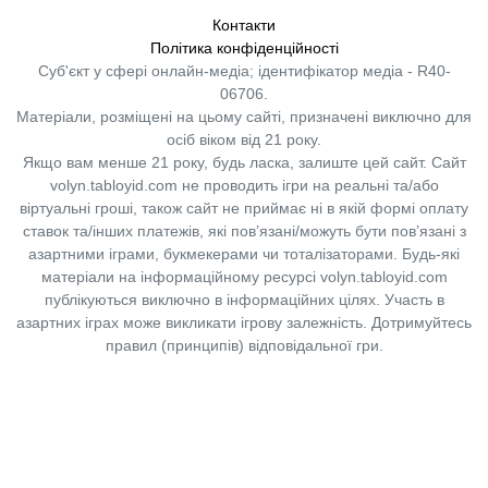
Контакти
Політика конфіденційності
Суб'єкт у сфері онлайн-медіа; ідентифікатор медіа - R40-
06706.
Матеріали, розміщені на цьому сайті, призначені виключно для
осіб віком від 21 року.
Якщо вам менше 21 року, будь ласка, залиште цей сайт.
Сайт
volyn.tabloyid.com не проводить ігри на реальні та/або
віртуальні гроші, також сайт не приймає ні в якій формі оплату
ставок та/інших платежів, які пов’язані/можуть бути пов’язані з
азартними іграми, букмекерами чи тоталізаторами. Будь-які
матеріали на інформаційному ресурсі volyn.tabloyid.com
публікуються виключно в інформаційних цілях. Участь в
азартних іграх може викликати ігрову залежність. Дотримуйтесь
правил (принципів) відповідальної гри.
Copyright © 2014-2026,
«Таблоїд Волині»
Використання матеріалів сайту
лише за умови посилання на
«Таблоїд Волині»
не нижче другого абзацу.