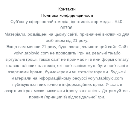
Контакти
Політика конфіденційності
Суб'єкт у сфері онлайн-медіа; ідентифікатор медіа - R40-
06706.
Матеріали, розміщені на цьому сайті, призначені виключно для
осіб віком від 21 року.
Якщо вам менше 21 року, будь ласка, залиште цей сайт.
Сайт
volyn.tabloyid.com не проводить ігри на реальні та/або
віртуальні гроші, також сайт не приймає ні в якій формі оплату
ставок та/інших платежів, які пов’язані/можуть бути пов’язані з
азартними іграми, букмекерами чи тоталізаторами. Будь-які
матеріали на інформаційному ресурсі volyn.tabloyid.com
публікуються виключно в інформаційних цілях. Участь в
азартних іграх може викликати ігрову залежність. Дотримуйтесь
правил (принципів) відповідальної гри.
Copyright © 2014-2026,
«Таблоїд Волині»
Використання матеріалів сайту
лише за умови посилання на
«Таблоїд Волині»
не нижче другого абзацу.