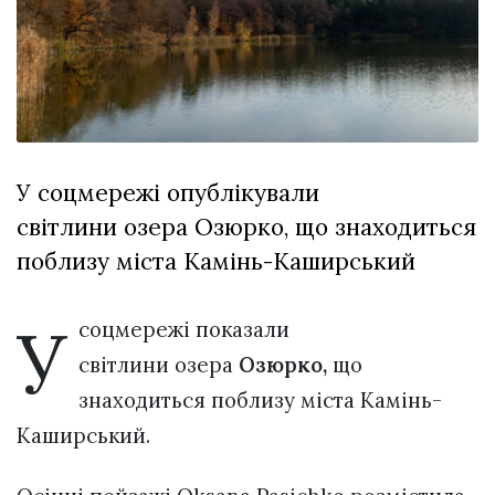
Зіньківський
залишив у
27 Липня 2026
Луцьку
693 переглядів
три...
Всі розділи
Персона
У соцмережі опублікували
Лайф
світлини озера Озюрко, що знаходиться
Афіша
поблизу міста Камінь-Каширський
ZONE 18+
У
Контакти
соцмережі показали
Політика конфіденційності
світлини озера
Озюрко,
що
знаходиться поблизу міста Камінь-
Каширський.