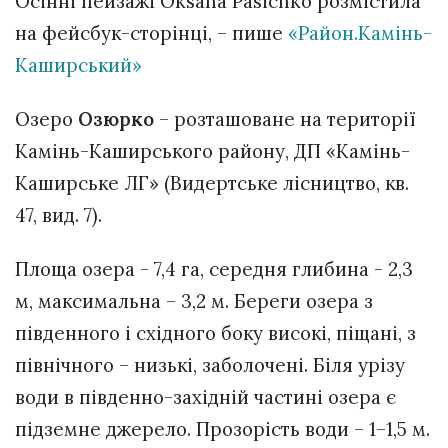
Осінні пейзажі Oksana Pasichko розмістила
на фейсбук-сторінці, – пише
«Район.Камінь-
Каширський»
Озеро
Озюрко
– розташоване на території
Камінь-Каширського району, ДП «Камінь-
Каширське ЛГ» (Видертське лісництво, кв.
47, вид. 7).
Площа озера - 7,4 га, середня глибина - 2,3
м, максимальна – 3,2 м. Береги озера з
південного і східного боку високі, піщані, з
північного – низькі, заболочені. Біля урізу
води в південно-західній частині озера є
підземне джерело. Прозорість води – 1–1,5 м.