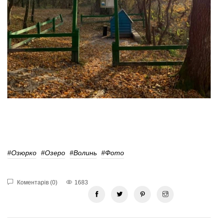
#Озюрко
#озеро
#волинь
#фото
Коментарів (0)
1683