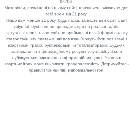
06706.
Матеріали, розміщені на цьому сайті, призначені виключно для
осіб віком від 21 року.
Якщо вам менше 21 року, будь ласка, залиште цей сайт.
Сайт
volyn.tabloyid.com не проводить ігри на реальні та/або
віртуальні гроші, також сайт не приймає ні в якій формі оплату
ставок та/інших платежів, які пов’язані/можуть бути пов’язані з
азартними іграми, букмекерами чи тоталізаторами. Будь-які
матеріали на інформаційному ресурсі volyn.tabloyid.com
публікуються виключно в інформаційних цілях. Участь в
азартних іграх може викликати ігрову залежність. Дотримуйтесь
правил (принципів) відповідальної гри.
Copyright © 2014-2026,
«Таблоїд Волині»
Використання матеріалів сайту
лише за умови посилання на
«Таблоїд Волині»
не нижче другого абзацу.