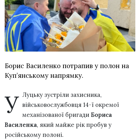
відбулася
XIX
29 Липня 2026
Спартакіада
550 переглядів
VolWe...
Всі розділи
Персона
Лайф
Борис Василенко потрапив у полон на
Афіша
Куп’янському напрямку.
ZONE 18+
Контакти
У
Луцьку зустріли захисника,
Політика конфіденційності
військовослужбовця 14-ї окремої
механізованої бригади
Бориса
Василенка
, який майже рік пробув у
російському полоні.