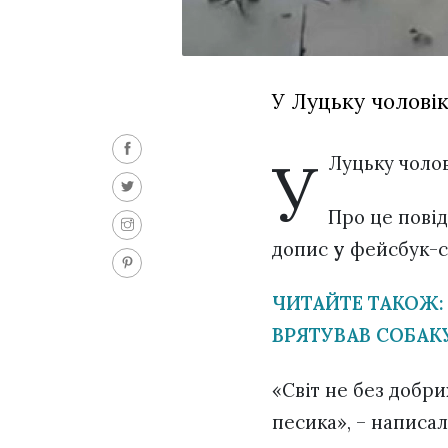
У Луцьку чоловік
У
Луцьку чолов
Про це пові
допис
у
фейсбук-с
ЧИТАЙТЕ ТАКОЖ:
ВРЯТУВАВ СОБАКУ
«Світ не без добри
песика», – написал