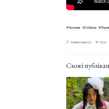
#чоловік
#Собака
#поря
Коментарів (1)
3112
Схожі публікац