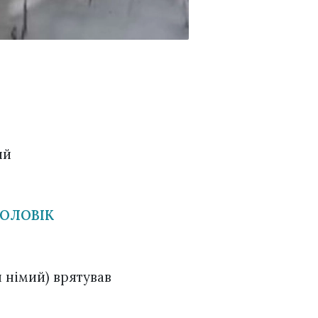
ий
ЧОЛОВІК
н німий) врятував