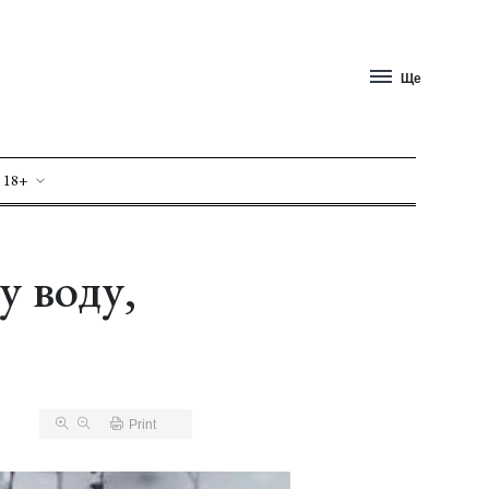
Ще
 18+
у воду,
Print