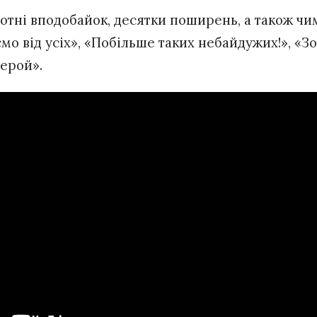
сотні вподобайок, десятки поширень, а також чи
мо від усіх», «Побільше таких небайдужих!», «Зо
Герой».