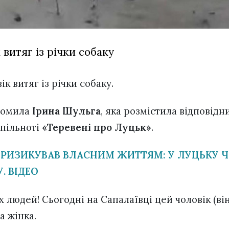
 витяг із річки собаку
ік витяг із річки собаку.
домила
Ірина Шульга
, яка розмістила відповідн
пільноті
«Теревені про Луцьк»
.
 РИЗИКУВАВ ВЛАСНИМ ЖИТТЯМ: У ЛУЦЬКУ 
. ВІДЕО
х людей! Сьогодні на Сапалаївці цей чоловік (ві
а жінка.