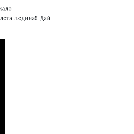
мало
лота людина!!! Дай