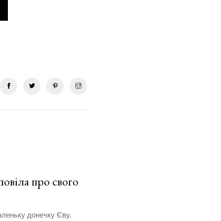
повіла про свого
аленьку донечку Єву.