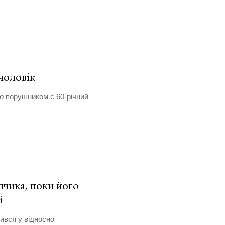
чоловік
о порушником є 60-річний
пчика, поки його
і
ився у відносно