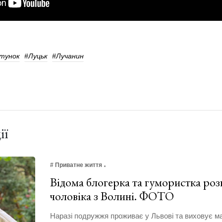
тунок
#Луцьк
#Лучанин
ії
# Приватне життя
Відома блогерка та гумористка роз
чоловіка з Волині. ФОТО
Наразі подружжя проживає у Львові та виховує м