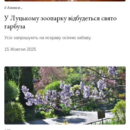
# Анонси
У Луцькому зоопарку відбудеться свято
гарбуза
Усіх запрошують на яскраву осінню забаву.
15 Жовтня 2025