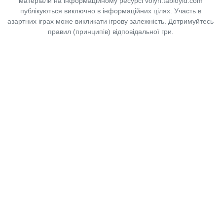
матеріали на інформаційному ресурсі volyn.tabloyid.com
публікуються виключно в інформаційних цілях. Участь в
азартних іграх може викликати ігрову залежність. Дотримуйтесь
правил (принципів) відповідальної гри.
Copyright © 2014-2026,
«Таблоїд Волині»
Використання матеріалів сайту
лише за умови посилання на
«Таблоїд Волині»
не нижче другого абзацу.