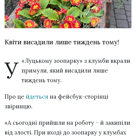
відбулася
XIX
29 Липня 2026
Спартакіада
566 переглядів
VolWe...
Всі розділи
Квіти висадили лише тиждень тому!
Персона
Лайф
У
«Луцькому зоопарку» з клумби вкрали
Афіша
примули, який висадили лише
ZONE 18+
тиждень тому.
Контакти
Про це
йдеться
на фейсбук-сторінці
Політика конфіденційності
звіринцю.
«А сьогодні прийшли на роботу – й закипіли
від злості. При вході до зоопарку у клумбах