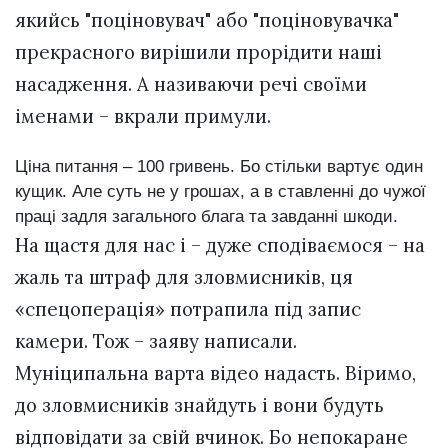
якийсь "поціновувач" або "поціновувачка"
прекрасного вирішили прорідити наші
насадження. А називаючи речі своїми
іменами – вкрали примули.
Ціна питання – 100 гривень. Бо стільки вартує один
кущик. Але суть не у грошах, а в ставленні до чужої
праці задля загального блага та завданні шкоди.
На щастя для нас і – дуже сподіваємося – на
жаль та штраф для зловмисників, ця
«спецоперація» потрапила під запис
камери. Тож – заяву написали.
Муніципальна варта відео надасть. Віримо,
до зловмисників знайдуть і вони будуть
відповідати за свій вчинок. Бо непокаране