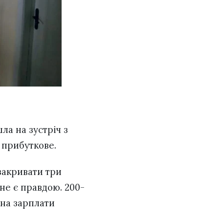
ла на зустріч з
я прибуткове.
 закривати три
не є правдою. 200-
 на зарплати