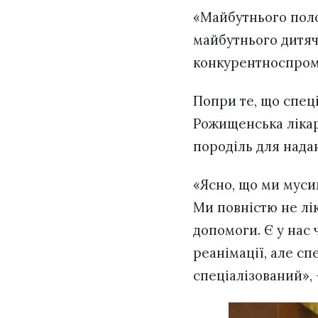
«Майбутнього полог
майбутнього дитячо
конкурентноспром
Попри те, що спец
Рожищенська лікарн
породіль для нада
«Ясно, що ми мусим
Ми повністю не лік
допомоги. Є у нас 
реанімації, але с
спеціалізований», 