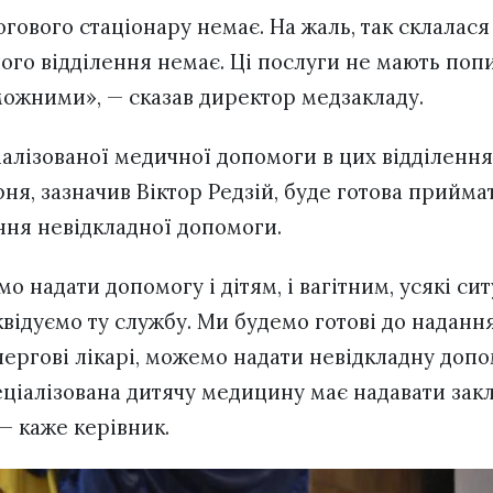
ового стаціонару немає. На жаль, так склалася 
го відділення немає. Ці послуги не мають попит
ожними», — сказав директор медзакладу.
іалізованої медичної допомоги в цих відділення
я, зазначив Віктор Редзій, буде готова приймат
ння невідкладної допомоги.
о надати допомогу і дітям, і вагітним, усякі сит
відуємо ту службу. Ми будемо готові до наданн
чергові лікарі, можемо надати невідкладну допо
пеціалізована дитячу медицину має надавати зак
— каже керівник.