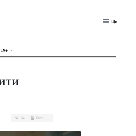
Ще
 18+
рити
Print