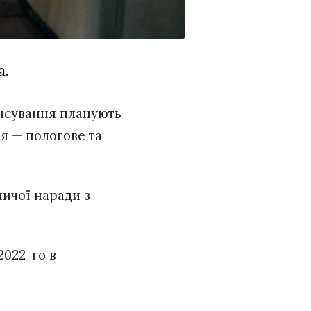
а.
ансування планують
ня — пологове та
ничої наради з
2022-го в