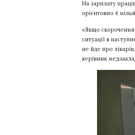
На зарплату праців
орієнтовно 4 міль
«Якщо скорочення н
ситуації в наступн
не йде про лікарів
керівник медзакла