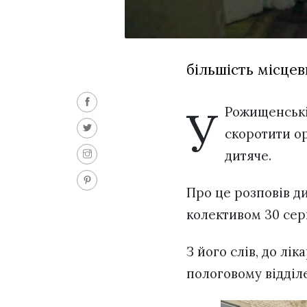
більшість місцев
У
Рожищенські
скоротити ор
дитяче.
Про це розповів д
колективом 30 сер
З його слів, до лі
пологовому відділе