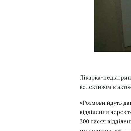
Лікарка-педіатрин
колективом в актов
«Розмови йдуть дав
відділення через т
300 тисяч відділен
медперсоналу», — 