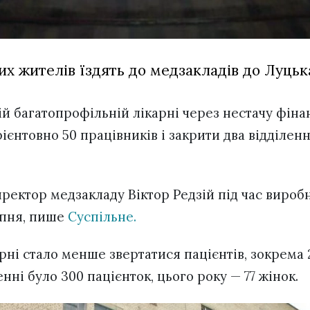
их жителів їздять до медзакладів до Луцьк
й багатопрофільній лікарні через нестачу фін
ієнтовно 50 працівників і закрити два відділен
иректор медзакладу Віктор Редзій під час вироб
пня, пише
Суспільне.
карні стало менше звертатися пацієнтів, зокрема 
нні було 300 пацієнток, цього року — 77 жінок.