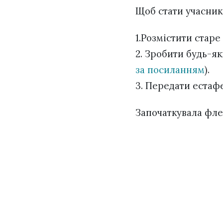
Щоб стати учаснико
1.Розмістити старе
2. Зробити будь-як
за посиланням
).
3. Передати естаф
Започаткувала фл