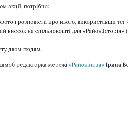
м акції, потрібно:
 фото і розповісти про нього, використавши тег 
ий внесок на спільнокошті для «Район.Історія»
ету двом людям.
ешмоб редакторка мережі
«Район.in.ua»
Ірина В