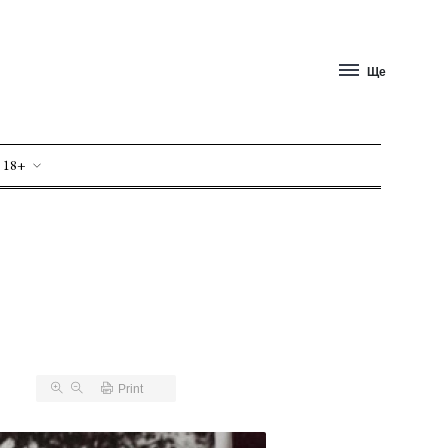
Ще
 18+
и
Print