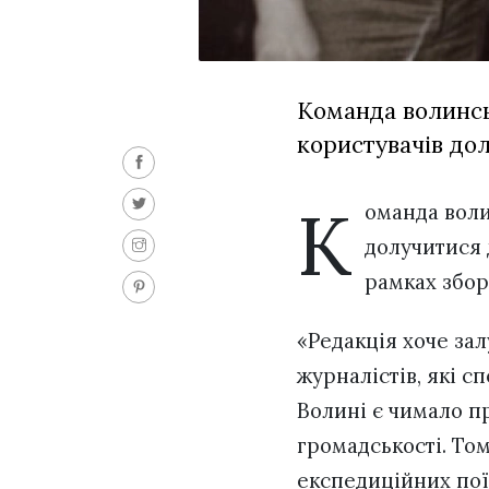
Команда волинсь
користувачів до
К
оманда вол
долучитися
рамках збор
«Редакція хоче зал
журналістів, які с
Волині є чимало пр
громадськості. Том
експедиційних поїз