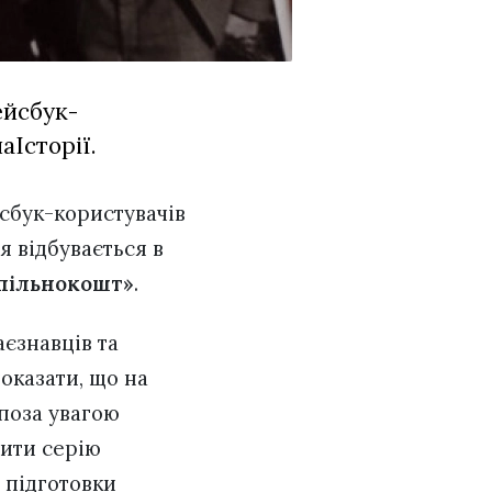
ейсбук-
Історії.
бук-користувачів
я відбувається в
пільнокошт»
.
аєзнавців та
показати, що на
 поза увагою
нити серію
 підготовки