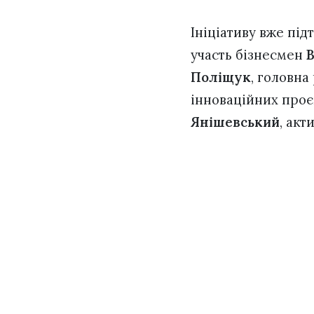
Ініціативу вже пі
участь бізнесмен
В
Поліщук
, головна
інноваційних проє
Янішевський
, акт