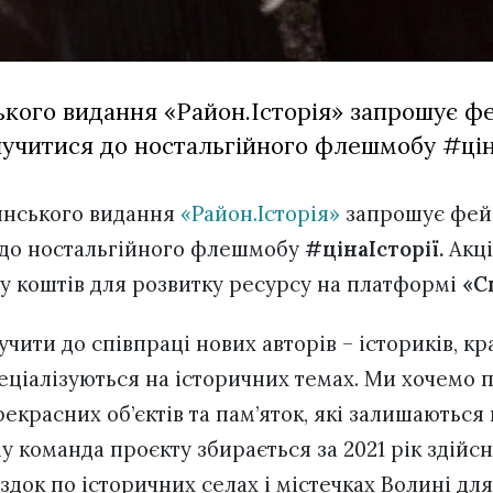
кого видання «Район.Історія» запрошує ф
лучитися до ностальгійного флешмобу #ціна
инського видання
«Район.Історія»
запрошує фейс
 до ностальгійного флешмобу
#цінаІсторії.
Акці
у коштів для розвитку ресурсу на платформі
«С
учити до співпраці нових авторів – істориків, кр
пеціалізуються на історичних темах. Ми хочемо 
екрасних об’єктів та пам’яток, які залишаються
у команда проєкту збирається за 2021 рік здійс
док по історичних селах і містечках Волині для