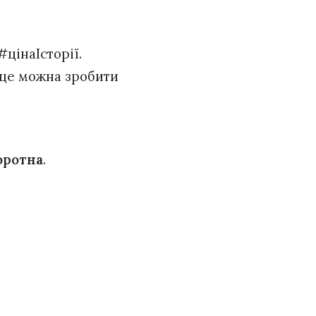
#цінаІсторії.
 (це можна зробити
оротна
.