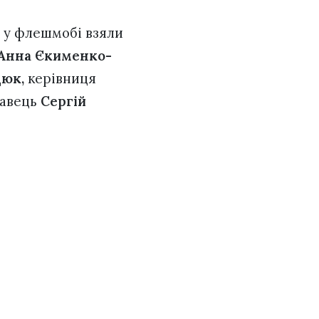
, у флешмобі взяли
Анна Єкименко-
дюк,
керівниця
навець
Сергій