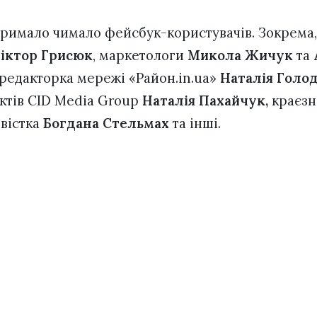
дтримало чимало фейсбук-користувачів. Зокрема
іктор Грисюк
, маркетологи
Микола Жичук
та
 редакторка мережі «Район.in.ua»
Наталія Голо
ктів CID Media Group
Наталія Пахайчук,
краєз
ивістка
Богдана Стельмах
та інші.