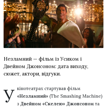
відбулася
XIX
29 Липня 2026
Спартакіада
581 переглядів
VolWe...
Всі розділи
Персона
Лайф
Афіша
ZONE 18+
Незламний — фільм із Усиком і
Двейном Джонсоном: дата виходу,
Контакти
сюжет, актори, відгуки.
Політика конфіденційності
У
кінотеатрах стартував фільм
«Незламний»
(The Smashing Machine)
з
Двейном «Скелею» Джонсоном
та