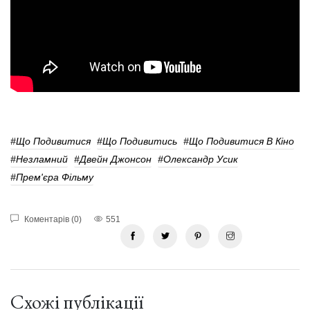
#Що Подивитися
#Що Подивитись
#Що Подивитися В Кіно
#Незламний
#Двейн Джонсон
#Олександр Усик
#Прем'єра Фільму
Коментарів (0)
551
Схожі публікації