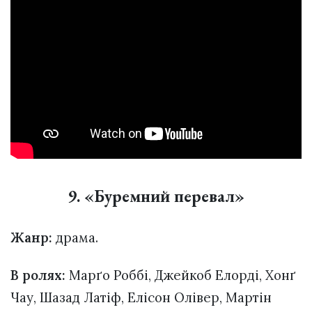
9. «Буремний перевал»
Жанр:
драма.
В ролях:
Марґо Роббі, Джейкоб Елорді, Хонґ
Чау, Шазад Латіф, Елісон Олівер, Мартін