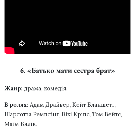
6. «Батько мати сестра брат»
Жанр:
драма, комедія.
В ролях:
Адам Драйвер, Кейт Бланшетт,
Шарлотта Ремплінґ, Вікі Кріпс, Том Вейтс,
Маїм Бялік.