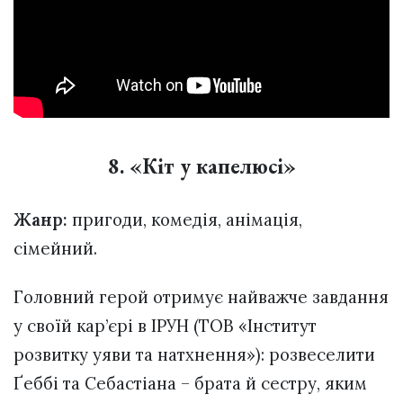
8. «Кіт у капелюсі»
Жанр:
пригоди, комедія, анімація,
сімейний.
Головний герой отримує найважче завдання
у своїй кар’єрі в ІРУН (ТОВ «Інститут
розвитку уяви та натхнення»): розвеселити
Ґеббі та Себастіана – брата й сестру, яким