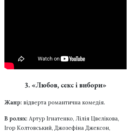
3. «Любов, секс і вибори»
Жанр:
відверта романтична комедія.
В ролях:
Артур Ігнатенко, Лілія Цвєлікова,
Ігор Колтовський, Джозефіна Джексон,