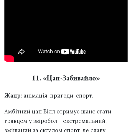
11. «Цап-Забивайло»
Жанр:
анімація, пригоди, спорт.
Амбітний цап Вілл отримує шанс стати
гравцем у звіробол – екстремальний,
змішаний за складом спорт, де славу