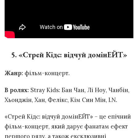
5. «Cтрей Кідс: відчуй домінЕЙТ»
Жанр:
фільм-концерт.
В ролях:
Stray Kids: Бан Чан, Лі Ноу, Чанбін,
Хьонджін, Хан, Фелікс, Кім Син Мін, I.N.
«Стрей Кідс: відчуй домінЕЙТ» – це епічний
фільм-концерт, який дарує фанатам ефект
першого ряду, а також ексклюзивні