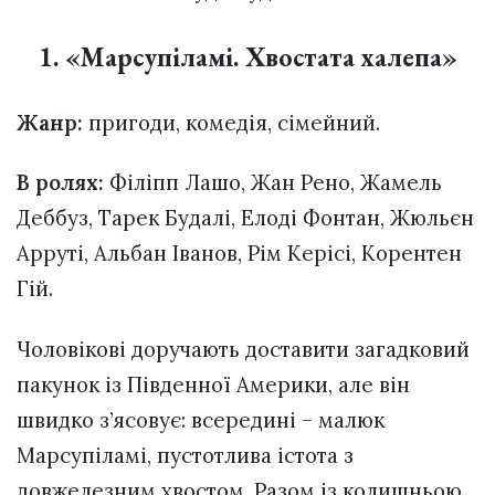
1. «Марсупіламі. Хвостата халепа»
Жанр:
пригоди, комедія, сімейний.
В ролях:
Філіпп Лашо, Жан Рено, Жамель
Деббуз, Тарек Будалі, Елоді Фонтан, Жюльєн
Арруті, Альбан Іванов, Рім Керісі, Корентен
Гій.
Чоловікові доручають доставити загадковий
пакунок із Південної Америки, але він
швидко з’ясовує: всередині – малюк
Марсупіламі, пустотлива істота з
довжелезним хвостом. Разом із колишньою,