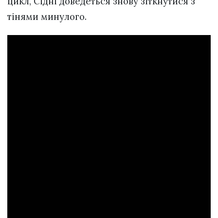
цикл, Сідні доведеться знову зіткнутися з
тінями минулого.