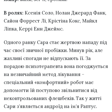
В ролях:
Ксенія Соло, Нолан Джерард Фанк,
Сайон Форрест Лі, Крістіна Кокс, Майкл
Ліпка, Керрі Енн Джеймс.
Одного ранку Сара стає жертвою нападу під
час своєї звичної пробіжки. Минув рік, але
жахливі спогади не відпускають її. За
порадою психотерапевта вона погоджується
на незвичайний метод лікування –
спеціальний «комфортний» робот має
допомогти їй поступово звільнитися від
неконтрольованих флешбеків. Так у житті
Сари з’являється андроїд на ім’я Раптус.