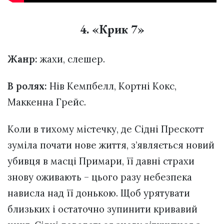
4. «Крик 7»
Жанр:
жахи, слешер.
В ролях:
Нів Кемпбелл, Кортні Кокс,
Маккенна Грейс.
Коли в тихому містечку, де Сідні Прескотт
зуміла почати нове життя, з’являється новий
убивця в масці Примари, її давні страхи
знову оживають – цього разу небезпека
нависла над її донькою. Щоб урятувати
близьких і остаточно зупинити кривавий