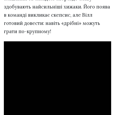
здобувають найсильніші хижаки. Його поява
в команді викликає скепсис, але Вілл
готовий довести: навіть «дрібні» можуть
грати по-крупному!