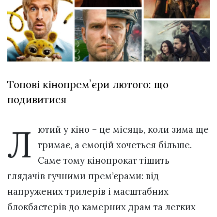
Зіньківський
залишив у
27 Липня 2026
Луцьку
768 переглядів
три...
Всі розділи
Персона
Топові кінопремʼєри лютого: що
Лайф
подивитися
Афіша
ZONE 18+
Л
ютий у кіно – це місяць, коли зима ще
Контакти
тримає, а емоцій хочеться більше.
Політика конфіденційності
Саме тому кінопрокат тішить
глядачів гучними прем’єрами: від
напружених трилерів і масштабних
блокбастерів до камерних драм та легких