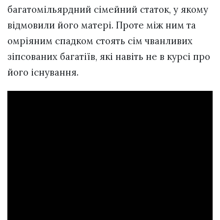
багатомільярдний сімейний статок, у якому
відмовили його матері. Проте між ним та
омріяним спадком стоять сім чванливих
зіпсованих багатіїв, які навіть не в курсі про
його існування.