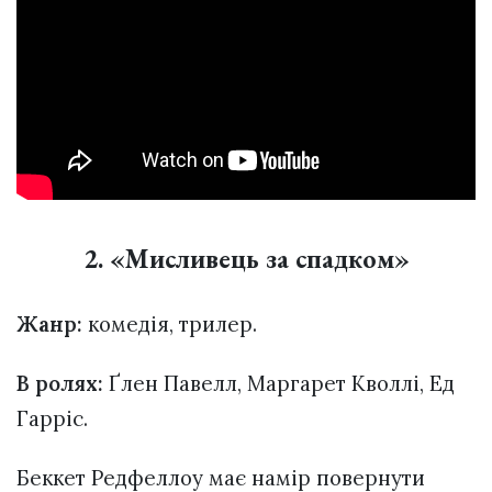
2. «Мисливець за спадком»
Жанр:
комедія, трилер.
В ролях:
Ґлен Павелл, Маргарет Кволлі, Ед
Гарріс.
Беккет Редфеллоу має намір повернути