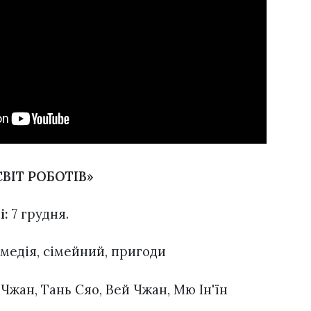
СВІТ РОБОТІВ»
і:
7 грудня.
омедія, сімейний, пригоди
Чжан, Тань Сяо, Вей Чжан, Мю Ін'їн