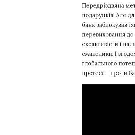
Передріздвяна мет
подарунків! Але дл
банк заблокував їх
перевиховання до 
екоактивісти і нал
смаколики. І згод
глобального потеп
протест – проти ба