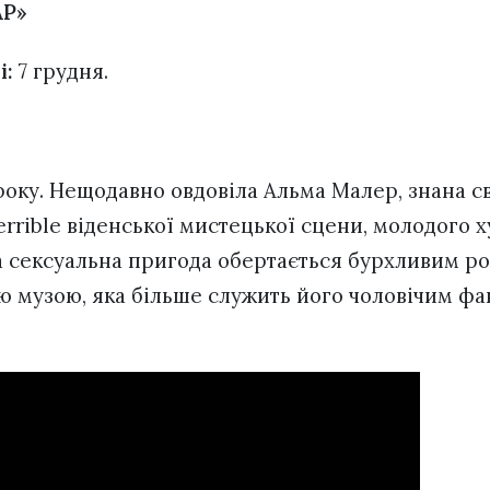
АР»
і:
7 грудня.
 року. Нещодавно овдовіла Альма Малер, знана св
errible віденської мистецької сцени, молодого
 сексуальна пригода обертається бурхливим р
ю музою, яка більше служить його чоловічим фан