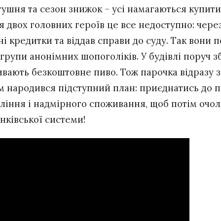
ушня та сезон знижок – усі намагаються купит
я двох головних героїв це все недоступно: чере
ні кредитки та віддав справи до суду. Так вони 
групи анонімних шопоголіків. У будівлі поруч 
ивають безкоштовне пиво. Тож парочка відразу з
ом народився підступний план: приєднатись до п
ління і надмірного споживання, щоб потім очол
нківської системи!