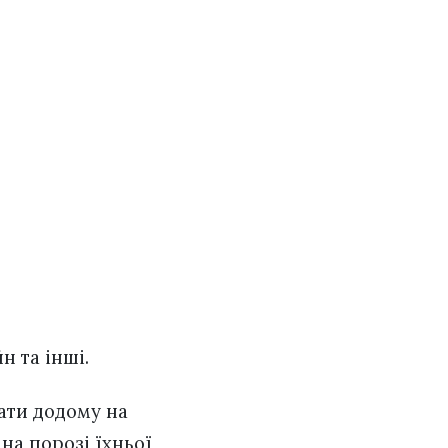
н та інші.
ати додому на
 на порозі їхньої