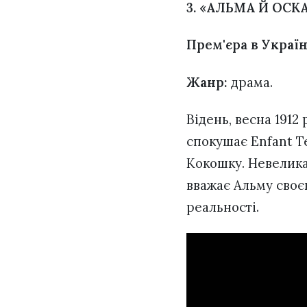
3. «АЛЬМА Й ОСК
Прем'єра в Україн
Жанр:
драма.
Відень, весна 1912
спокушає Enfant T
Кокошку. Невелика
вважає Альму своє
реальності.