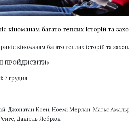
іс кіноманам багато теплих історій та зах
приніс кіноманам багато теплих історій та захо
ТНІ ПРОЙДИСВІТИ»
і:
7 грудня.
й, Джонатан Коен, Ноемі Мерлан, Матьє Амальр
Ренге, Даніель Лебрюн