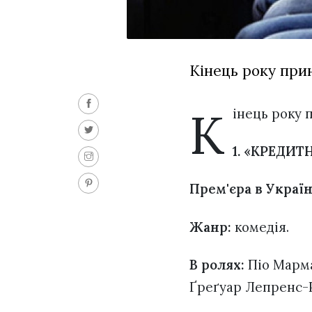
Кінець року прин
К
інець року 
1. «КРЕДИ
Прем'єра в Україн
Жанр:
комедія.
В ролях:
Піо Марма
Ґреґуар Лепренс-