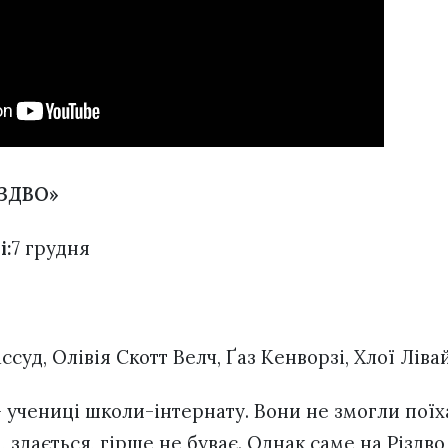
ІЗДВО»
і:
7 грудня
уд, Олівія Скотт Велч, Ґаз Кенворзі, Хлої Лівай
– учениці школи-інтернату. Вони не змогли поїх
і, здається, гірше не буває. Однак саме на Різдво