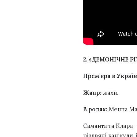
2. «ДЕМОНІЧНЕ Р
Прем'єра в Україн
Жанр:
жахи.
В ролях:
Менна Масс
Саманта та Клара 
різдвяні канікули, 