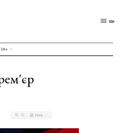
Ще
 18+
рем'єр
Print