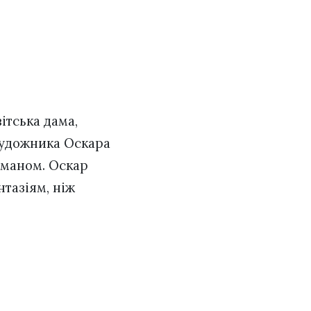
ітська дама,
 художника Оскара
оманом. Оскар
тазіям, ніж