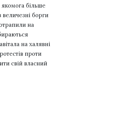
и якомога більше
з величезні борги
потрапили на
збираються
авітала на халявні
ротестів проти
ити свій власний