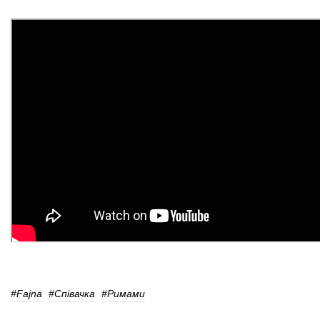
#Fajna
#співачка
#Римами