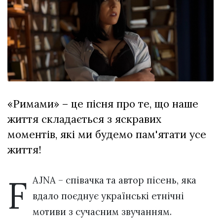
Зіньківський
залишив у
27 Липня 2026
Луцьку
715 переглядів
три...
Всі розділи
Персона
Лайф
«Римами» – це пісня про те, що наше
Афіша
життя складається з яскравих
ZONE 18+
моментів, які ми будемо пам'ятати усе
Контакти
життя!
Політика конфіденційності
F
AJNA – співачка та автор пісень, яка
вдало поєднує українські етнічні
мотиви з сучасним звучанням.