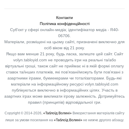
Контакти
Політика конфіденційності
Суб'єкт у сфері онлайн-медіа; ідентифікатор медіа - R40-
06706.
Матеріали, розміщені на цьому сайті, призначені виключно для
осіб віком від 21 року.
Якщо вам менше 21 року, будь ласка, залиште цей сайт.
Сайт
volyn.tabloyid.com не проводить ігри на реальні та/або
віртуальні гроші, також сайт не приймає ні в якій формі оплату
ставок та/інших платежів, які пов’язані/можуть бути пов’язані з
азартними іграми, букмекерами чи тоталізаторами. Будь-які
матеріали на інформаційному ресурсі volyn.tabloyid.com
публікуються виключно в інформаційних цілях. Участь в
азартних іграх може викликати ігрову залежність. Дотримуйтесь
правил (принципів) відповідальної гри.
Copyright © 2014-2026,
«Таблоїд Волині»
Використання матеріалів сайту
лише за умови посилання на
«Таблоїд Волині»
не нижче другого абзацу.