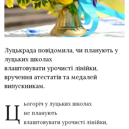
відбулася
XIX
29 Липня 2026
Спартакіада
544 переглядів
VolWe...
Всі розділи
Персона
Луцькрада повідомила, чи планують у
Лайф
луцьких школах
Афіша
влаштовувати урочисті лінійки,
ZONE 18+
вручення атестатів та медалей
Контакти
випускникам.
Політика конфіденційності
Ц
ьогоріч у луцьких школах
не планують
влаштовувати урочисті лінійки,