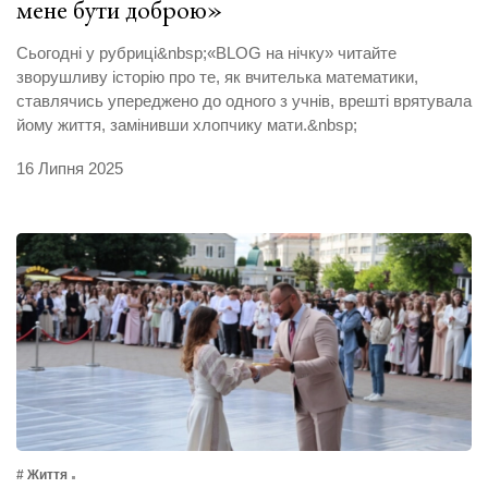
мене бути доброю»
Сьогодні у рубриці&nbsp;«BLOG на нічку» читайте
зворушливу історію про те, як вчителька математики,
ставлячись упереджено до одного з учнів, врешті врятувала
йому життя, замінивши хлопчику мати.&nbsp;
16 Липня 2025
# Життя