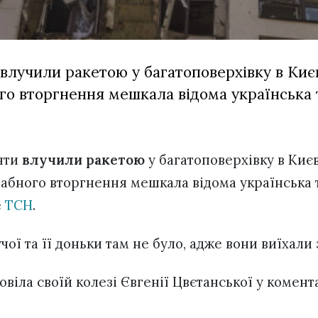
лучили ракетою у багатоповерхівку в Києв
о вторгнення мешкала відома українська 
нти
влучили ракетою
у багатоповерхівку в Києв
абного вторгнення мешкала відома українська
е
ТСН
.
чої та її доньки там не було, адже вони виїхали 
віла своїй колезі Євгенії Цвєтанської у комент