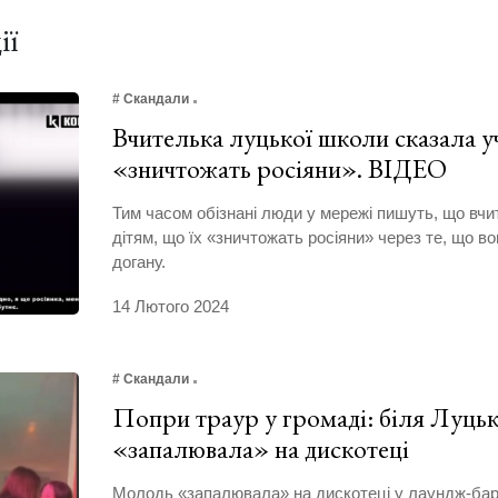
ії
# Скандали
Вчителька луцької школи сказала у
«зничтожать росіяни». ВІДЕО
Тим часом обізнані люди у мережі пишуть, що вчи
дітям, що їх «зничтожать росіяни» через те, що во
догану.
14 Лютого 2024
# Скандали
Попри траур у громаді: біля Луць
«запалювала» на дискотеці
Молодь «запалювала» на дискотеці у лаундж-барі 