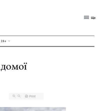
Ще
 18+
ідомої
Print