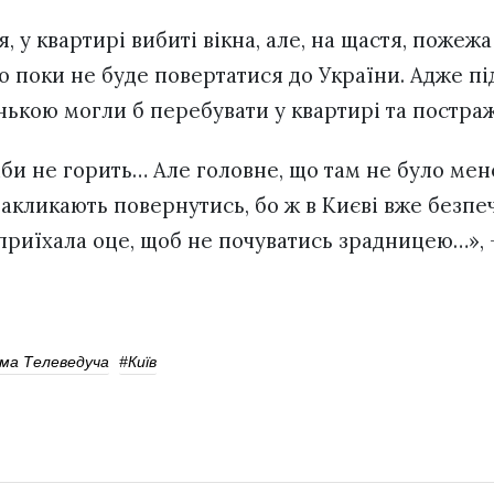
я, у квартирі вибиті вікна, але, на щастя, пожеж
о поки не буде повертатися до України. Адже пі
нькою могли б перебувати у квартирі та постра
іби не горить… Але головне, що там не було ме
акликають повернутись, бо ж в Києві вже безпечн
 приїхала оце, щоб не почуватись зрадницею…», 
ома Телеведуча
#Київ