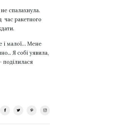
а не спалахнула.
д час ракетного
ждати.
не і малої… Мене
о... Я собі уявила,
– поділилася