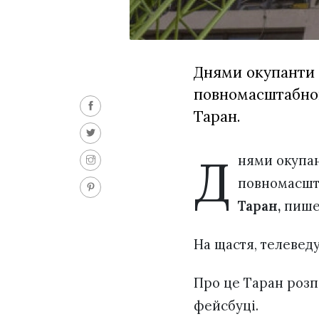
Днями окупанти в
повномасштабног
Таран.
Д
нями окупа
повномасшт
Таран,
пиш
На щастя, телеведу
Про це Таран розпо
фейсбуці.