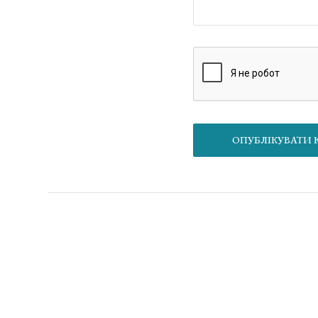
О
Матеріал
Якщо вам менше 21 року, будь ласка, залиште цей сайт
ставок та/інших платежів, які пов’язані/можуть бути по
публікуються виключно в інформаційних цілях.