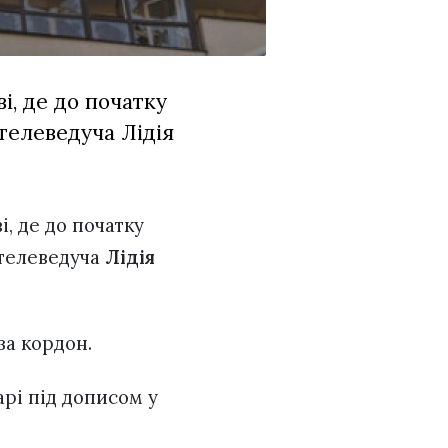
і, де до початку
телеведуча Лідія
і, де до початку
 телеведуча
Лідія
за кордон.
арі під дописом у