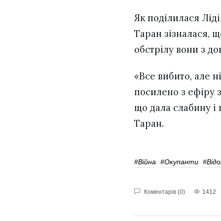
Як поділилася Ліді
Таран зізналася, щ
обстрілу вони з до
«Все вибито, але н
посилено з ефіру з
що дала слабину і
Таран.
#війна
#Окупанти
#Від
Коментарів (0)
1412