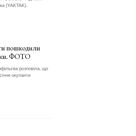
ка (YAKTAK).
нти пошкодили
ерки. ФОТО
рфільєва розповіла, що
 січня окупанти