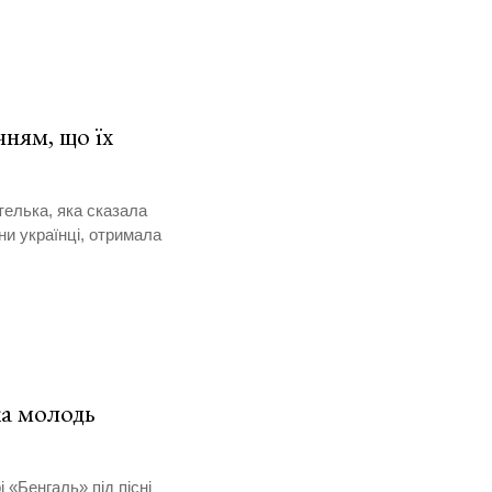
чням, що їх
телька, яка сказала
ни українці, отримала
ка молодь
«Бенгаль» під пісні