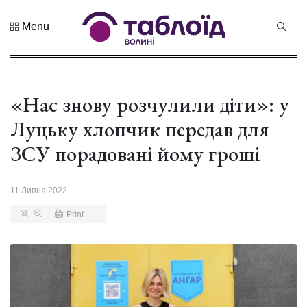
Menu
Не пропустіть
Дрони,
оркестр та
щирі емоції:
«Нас знову розчулили діти»: у
04 Серпня 2026
нацгварді...
212 переглядів
Луцьку хлопчик передав для
Гороскоп на
ЗСУ порадовані йому гроші
серпень для
всіх знаків
02 Серпня 2026
зоді...
530 переглядів
11 Липня 2022
Print
У Луцьку
відбулася
XIX
29 Липня 2026
Спартакіада
474 переглядів
VolWe...
Гамлет