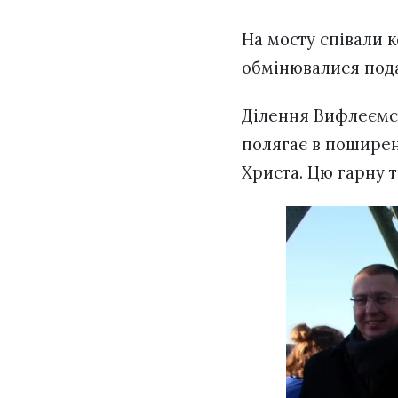
На мосту співали 
обмінювалися под
Ділення Вифлеємсь
полягає в поширен
Христа. Цю гарну т