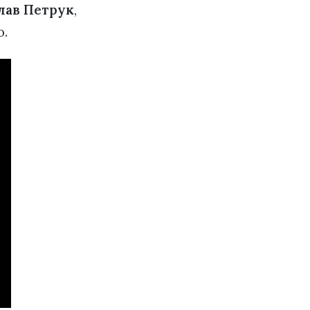
слав Петрук
,
о.