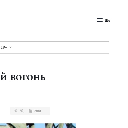
Ще
 18+
й вогонь
Print