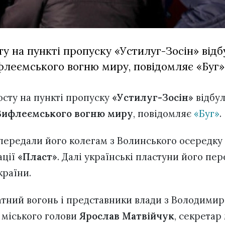
ту на пункті пропуску «Устилуг-Зосін» від
леємського вогню миру, повідомляє «Буг»
сту на пункті пропуску
«Устилуг-Зосін»
відбу
Вифлеємського вогню миру
, повідомляє
«Буг»
.
передали його колегам з Волинського осередку
ації
«Пласт»
. Далі українські пластуни його пе
країни.
атний вогонь і представники влади з Володими
 міського голови
Ярослав Матвійчук
, секретар