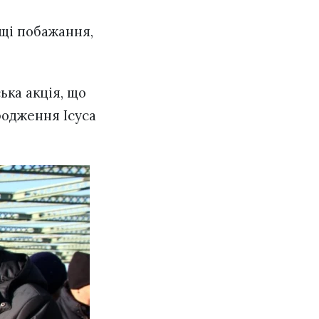
ащі побажання,
ка акція, що
родження Ісуса