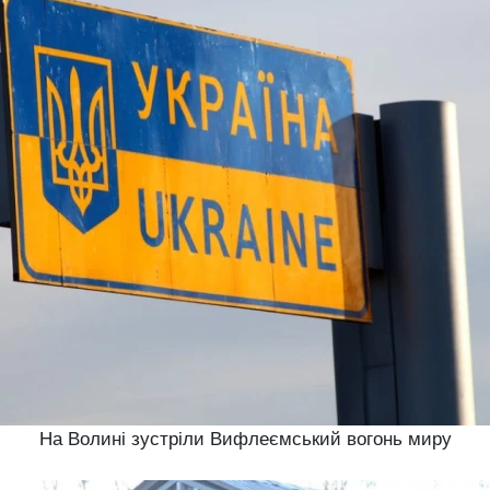
На Волині зустріли Вифлеємський вогонь миру