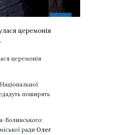
булася церемонія
.
лася церемонія
 Національної
редадуть поширять
ра-Волинського:
 міської ради
Олег