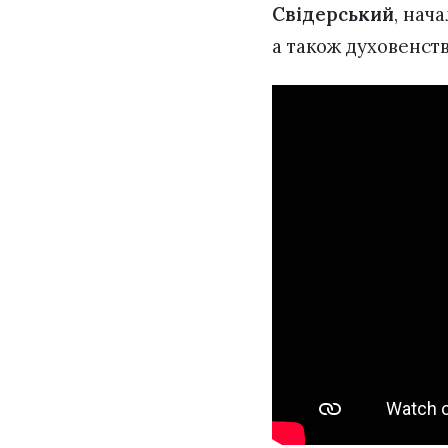
Свідерський
, нач
а також духовенств