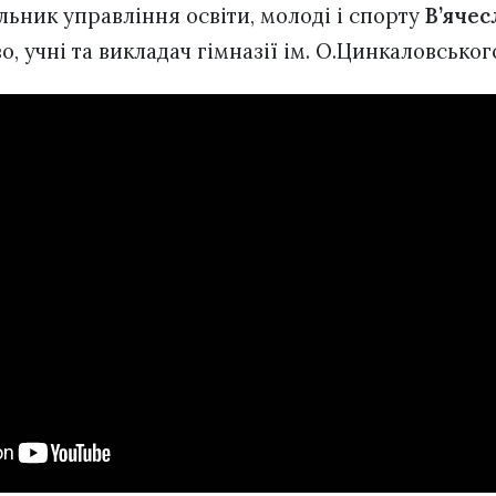
альник управління освіти, молоді і спорту
В’яче
о, учні та викладач гімназії ім. О.Цинкаловськог