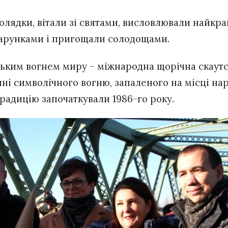
колядки, вітали зі святами, висловлювали найкр
арунками і пригощали солодощами.
ким вогнем миру – міжнародна щорічна скаутсь
ні символічного вогню, запаленого на місці на
радицію започаткували 1986-го року.