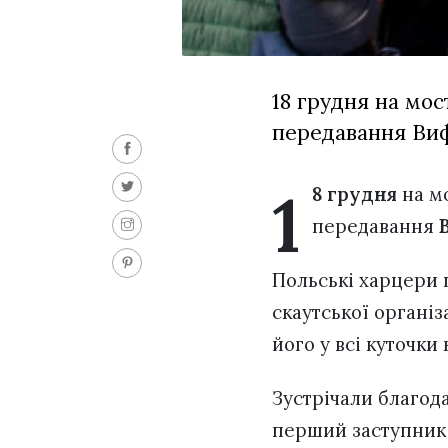
18 грудня на мос
передавання Виф
1
8 грудня
на мо
передавання
Польські харцери 
скаутської організ
його у всі куточки 
Зустрічали благод
перший заступник