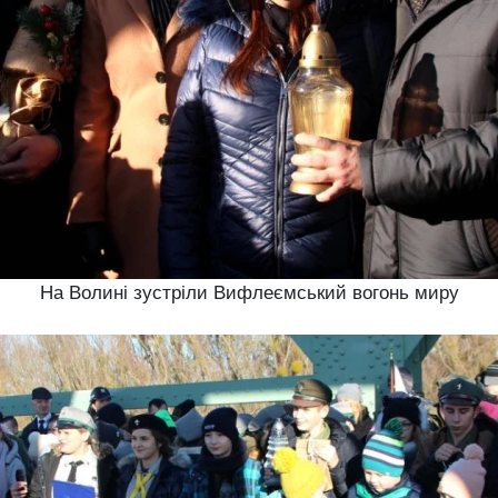
На Волині зустріли Вифлеємський вогонь миру