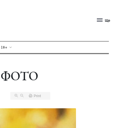
Ще
 18+
а. ФОТО
Print