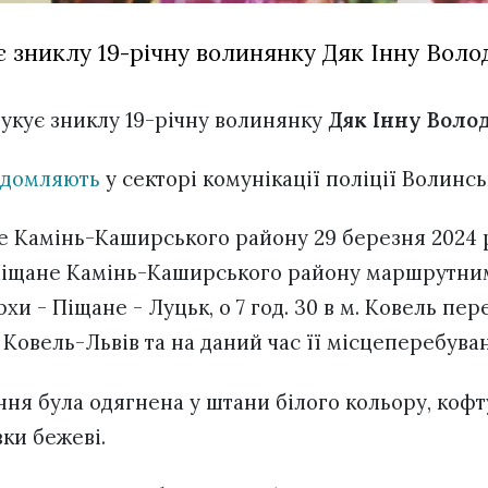
є зниклу 19-річну волинянку Дяк Інну Вол
шукує зниклу 19-річну волинянку
Дяк Інну Воло
ідомляють
у секторі комунікації поліції Волинсь
е Камінь-Каширського району 29 березня 2024 р
с. Піщане Камінь-Каширського району маршрутним
хи - Піщане - Луцьк, о 7 год. 30 в м. Ковель пе
 Ковель-Львів та на даний час її місцеперебува
ня була одягнена у штани білого кольору, кофту
ки бежеві.