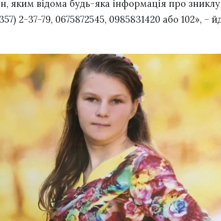
, яким відома будь-яка інформація про зниклу
3357) 2-37-79, 0675872545, 0985831420 або 102», – й