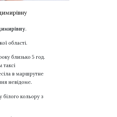
одимирівну
димирівну
.
кої області.
оку близько 5 год.
 таксі
ресіла в маршрутне
ння невідоме.
 білого кольору з