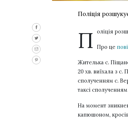
Поліція розшуку
П
оліція роз
Про це
пов
Жителька с. Піщан
20 хв. виїхала з 
сполученням с. Вер
таксі сполученням
На момент зникнен
капюшоном, кросів