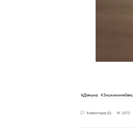
#дівчина
#Зникненнядівч
Коментарів (0)
2073