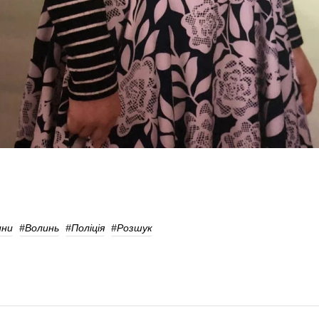
ини
#волинь
#поліція
#Розшук