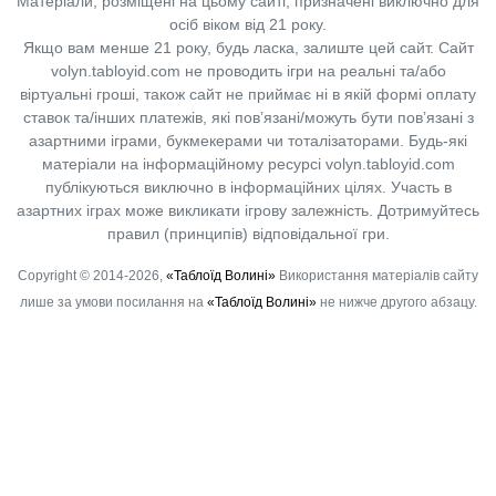
Матеріали, розміщені на цьому сайті, призначені виключно для
осіб віком від 21 року.
Якщо вам менше 21 року, будь ласка, залиште цей сайт.
Сайт
volyn.tabloyid.com не проводить ігри на реальні та/або
віртуальні гроші, також сайт не приймає ні в якій формі оплату
ставок та/інших платежів, які пов’язані/можуть бути пов’язані з
азартними іграми, букмекерами чи тоталізаторами. Будь-які
матеріали на інформаційному ресурсі volyn.tabloyid.com
публікуються виключно в інформаційних цілях. Участь в
азартних іграх може викликати ігрову залежність. Дотримуйтесь
правил (принципів) відповідальної гри.
Copyright © 2014-2026,
«Таблоїд Волині»
Використання матеріалів сайту
лише за умови посилання на
«Таблоїд Волині»
не нижче другого абзацу.