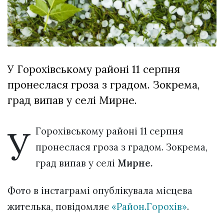
відбулася
XIX
29 Липня 2026
Спартакіада
600 переглядів
VolWe...
Всі розділи
У Горохівському районі 11 серпня
Персона
пронеслася гроза з градом. Зокрема,
Лайф
град випав у селі Мирне.
Афіша
ZONE 18+
У
Горохівському районі 11 серпня
пронеслася гроза з градом. Зокрема,
Контакти
град випав у селі
Мирне.
Політика конфіденційності
Фото в інстаграмі опублікувала місцева
жителька, повідомляє
«Район.Горохів»
.