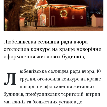
Зіньківський
залишив у
27 Липня 2026
Луцьку
698 переглядів
три...
Всі розділи
Персона
Любешівська селищна рада вчора
Лайф
оголосила конкурс на краще новорічне
Афіша
оформлення житлових будинків,
ZONE 18+
Л
Контакти
юбешівська селищна рада
вчора, 10
Політика конфіденційності
грудня, оголосила конкурс на краще
новорічне оформлення житлових
будинків, прибудинкових територій, вітрин
магазинів та бюджетних установ до