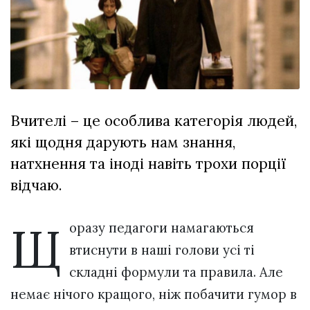
відбулася
XIX
29 Липня 2026
Спартакіада
577 переглядів
VolWe...
Всі розділи
Персона
Вчителі – це особлива категорія людей,
Лайф
які щодня дарують нам знання,
Афіша
натхнення та іноді навіть трохи порції
ZONE 18+
відчаю.
Контакти
Щ
Політика конфіденційності
оразу педагоги намагаються
втиснути в наші голови усі ті
складні формули та правила. Але
немає нічого кращого, ніж побачити гумор в