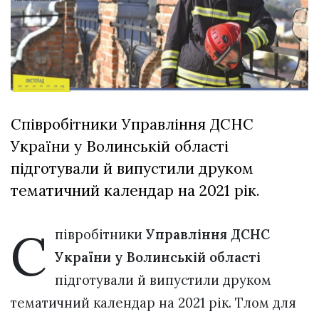
відбулася
XIX
29 Липня 2026
Спартакіада
580 переглядів
VolWe...
Всі розділи
Персона
Співробітники Управління ДСНС
Лайф
України у Волинській області
Афіша
підготували й випустили друком
ZONE 18+
тематичний календар на 2021 рік.
Контакти
С
Політика конфіденційності
півробітники
Управління ДСНС
України у Волинській області
підготували й випустили друком
тематичний календар на 2021 рік. Тлом для