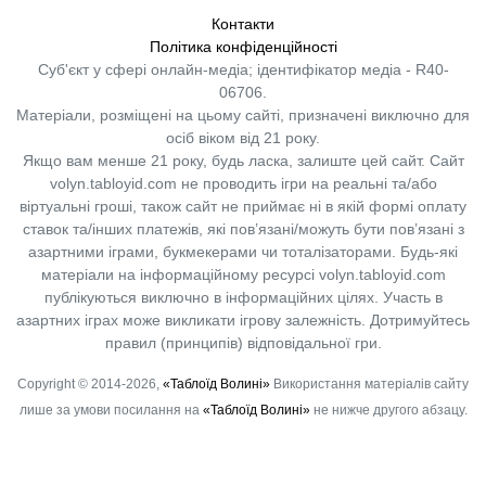
Контакти
Політика конфіденційності
Суб'єкт у сфері онлайн-медіа; ідентифікатор медіа - R40-
06706.
Матеріали, розміщені на цьому сайті, призначені виключно для
осіб віком від 21 року.
Якщо вам менше 21 року, будь ласка, залиште цей сайт.
Сайт
volyn.tabloyid.com не проводить ігри на реальні та/або
віртуальні гроші, також сайт не приймає ні в якій формі оплату
ставок та/інших платежів, які пов’язані/можуть бути пов’язані з
азартними іграми, букмекерами чи тоталізаторами. Будь-які
матеріали на інформаційному ресурсі volyn.tabloyid.com
публікуються виключно в інформаційних цілях. Участь в
азартних іграх може викликати ігрову залежність. Дотримуйтесь
правил (принципів) відповідальної гри.
Copyright © 2014-2026,
«Таблоїд Волині»
Використання матеріалів сайту
лише за умови посилання на
«Таблоїд Волині»
не нижче другого абзацу.