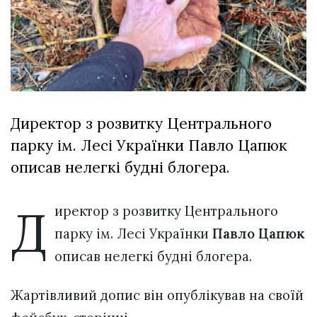
Зіньківський
залишив у
27 Липня 2026
Луцьку
767 переглядів
три...
Всі розділи
Персона
Директор з розвитку Центрального
Лайф
парку ім. Лесі Українки Павло Цапюк
Афіша
описав нелегкі будні блогера.
ZONE 18+
Д
Контакти
иректор з розвитку Центрального
Політика конфіденційності
парку ім. Лесі Українки
Павло Цапюк
описав нелегкі будні блогера.
Жартівливий допис він опублікував на своїй