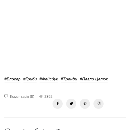
#блогер
#гриби
#фейсбук
#Тренди
#Павло Цапюк
Коментарів (0)
2392