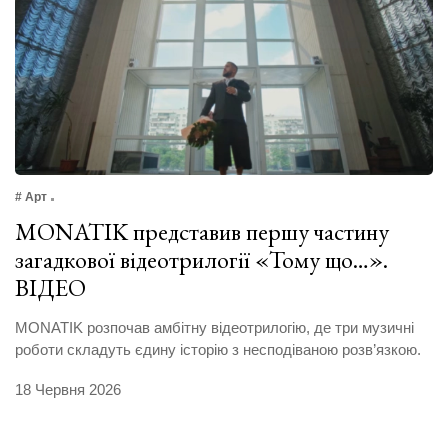
# Арт
MONATIK представив першу частину
загадкової відеотрилогії «Тому що…».
ВІДЕО
MONATIK розпочав амбітну відеотрилогію, де три музичні
роботи складуть єдину історію з несподіваною розв’язкою.
18 Червня 2026