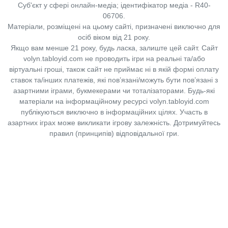
Суб'єкт у сфері онлайн-медіа; ідентифікатор медіа - R40-
06706.
Матеріали, розміщені на цьому сайті, призначені виключно для
осіб віком від 21 року.
Якщо вам менше 21 року, будь ласка, залиште цей сайт.
Сайт
volyn.tabloyid.com не проводить ігри на реальні та/або
віртуальні гроші, також сайт не приймає ні в якій формі оплату
ставок та/інших платежів, які пов’язані/можуть бути пов’язані з
азартними іграми, букмекерами чи тоталізаторами. Будь-які
матеріали на інформаційному ресурсі volyn.tabloyid.com
публікуються виключно в інформаційних цілях. Участь в
азартних іграх може викликати ігрову залежність. Дотримуйтесь
правил (принципів) відповідальної гри.
Copyright © 2014-2026,
«Таблоїд Волині»
Використання матеріалів сайту
лише за умови посилання на
«Таблоїд Волині»
не нижче другого абзацу.