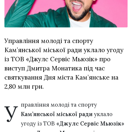
відбулася
XIX
29 Липня 2026
Спартакіада
553 переглядів
VolWe...
Всі розділи
Управління молоді та спорту
Персона
Кам’янської міської ради уклало угоду
Лайф
із ТОВ «Джулс Сервіс Мьюзік» про
Афіша
виступ Дмитра Монатика під час
ZONE 18+
святкування Дня міста Кам’янське на
2,80 млн грн.
Контакти
Політика конфіденційності
У
правління молоді та спорту
Кам’янської міської ради
уклало
угоду із ТОВ
«Джулс Сервіс Мьюзік»