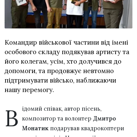
Зіньківський
залишив у
27 Липня 2026
Луцьку
724 переглядів
три...
Всі розділи
Командир військової частини від імені
Персона
особового складу подякував артисту та
Лайф
його колегам, усім, хто долучився до
Афіша
допомоги, та продовжує невтомно
ZONE 18+
підтримувати військо, наближаючи
нашу перемогу.
Контакти
Політика конфіденційності
В
ідомий співак, автор пісень,
композитор та волонтер
Дмитро
Монатик
подарував квадрокоптери