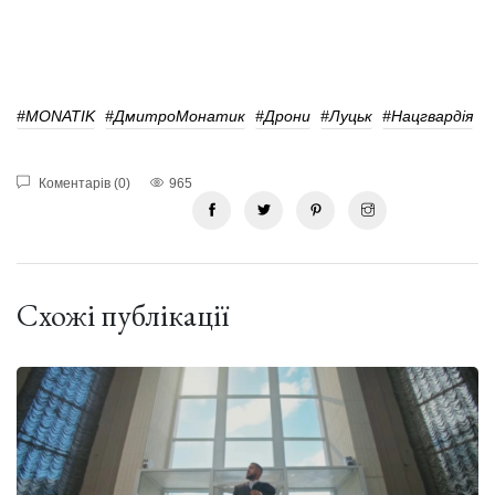
#MONATIK
#ДмитроМонатик
#Дрони
#Луцьк
#Нацгвардія
Коментарів (0)
965
Схожі публікації