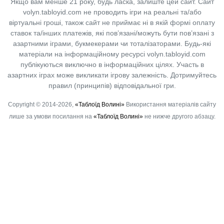
Якщо вам менше 21 року, будь ласка, залиште цей сайт.
Сайт
volyn.tabloyid.com не проводить ігри на реальні та/або
віртуальні гроші, також сайт не приймає ні в якій формі оплату
ставок та/інших платежів, які пов’язані/можуть бути пов’язані з
азартними іграми, букмекерами чи тоталізаторами. Будь-які
матеріали на інформаційному ресурсі volyn.tabloyid.com
публікуються виключно в інформаційних цілях. Участь в
азартних іграх може викликати ігрову залежність. Дотримуйтесь
правил (принципів) відповідальної гри.
Copyright © 2014-2026,
«Таблоїд Волині»
Використання матеріалів сайту
лише за умови посилання на
«Таблоїд Волині»
не нижче другого абзацу.