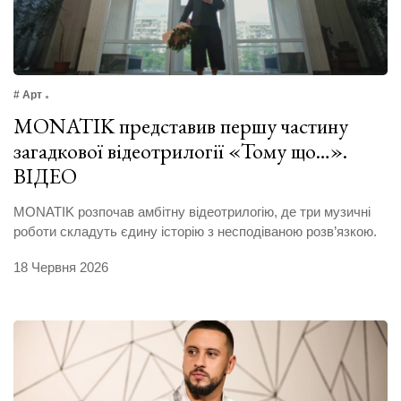
# Арт
MONATIK представив першу частину
загадкової відеотрилогії «Тому що…».
ВІДЕО
MONATIK розпочав амбітну відеотрилогію, де три музичні
роботи складуть єдину історію з несподіваною розв’язкою.
18 Червня 2026