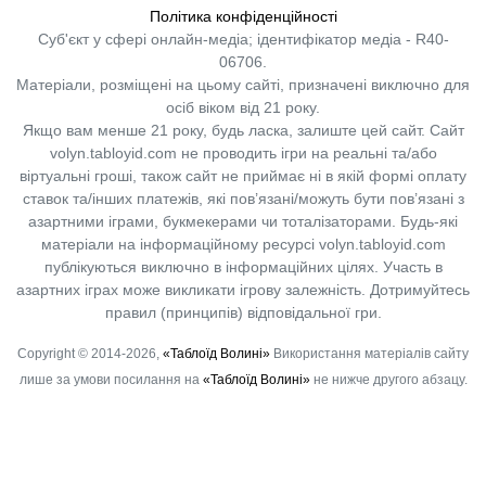
Політика конфіденційності
Суб'єкт у сфері онлайн-медіа; ідентифікатор медіа - R40-
06706.
Матеріали, розміщені на цьому сайті, призначені виключно для
осіб віком від 21 року.
Якщо вам менше 21 року, будь ласка, залиште цей сайт.
Сайт
volyn.tabloyid.com не проводить ігри на реальні та/або
віртуальні гроші, також сайт не приймає ні в якій формі оплату
ставок та/інших платежів, які пов’язані/можуть бути пов’язані з
азартними іграми, букмекерами чи тоталізаторами. Будь-які
матеріали на інформаційному ресурсі volyn.tabloyid.com
публікуються виключно в інформаційних цілях. Участь в
азартних іграх може викликати ігрову залежність. Дотримуйтесь
правил (принципів) відповідальної гри.
Copyright © 2014-2026,
«Таблоїд Волині»
Використання матеріалів сайту
лише за умови посилання на
«Таблоїд Волині»
не нижче другого абзацу.