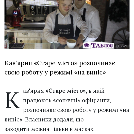
відбулася
XIX
29 Липня 2026
Спартакіада
553 переглядів
VolWe...
Всі розділи
Персона
Лайф
Кав'ярня «Старе місто» розпочинає
Афіша
свою роботу у режимі «на виніс»
ZONE 18+
Контакти
К
ав'ярня
«Старе місто»,
в якій
Політика конфіденційності
працюють «сонячні» офіціанти,
розпочинає свою роботу у режимі «на
виніс». Власники додали, що
заходити можна тільки в масках.