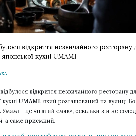
дбулося відкриття незвичайного ресторану 
ї японської кухні UMAMI
АКА
 відбулося відкриття незвичайного ресторану дл
ї кухні
UMAMI
, який розташований на вулиці Б
 Умамі –
це «п’ятий смак», оскільки він не соло
й, а саме приємний.