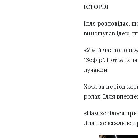
ІСТОРІЯ
Ілля розповідає, щ
виношував ідею ст
«У мій час топовим
"Зефір". Потім їх з
лучанин.
Хоча за період кар
ролах, Ілля впевне
«Нам хотілося прин
Для нас важливо п