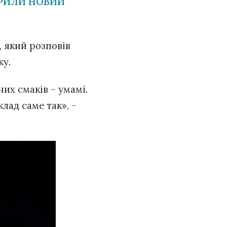
КРИЛИ НОВИЙ
, який розповів
жу.
них смаків – умамі.
лад саме так», –