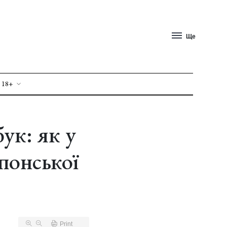
Ще
 18+
ук: як у
понської
Print