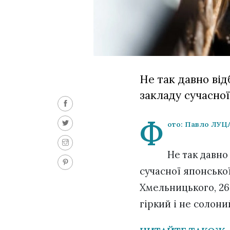
Не так давно ві
закладу сучасно
Ф
ото: Павло ЛУЦ
Не так давно
сучасної японсько
Хмельницького, 26.
гіркий і не солони