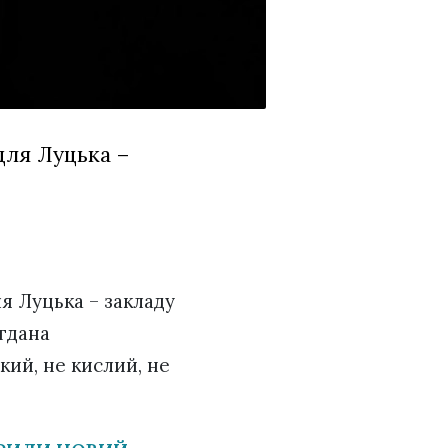
для Луцька –
я Луцька – закладу
огдана
дкий, не кислий, не