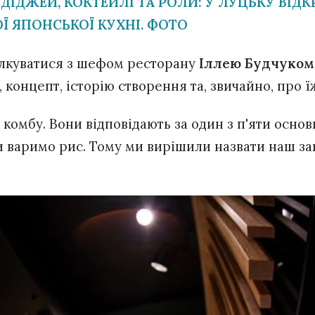
 ДІДЖЕЙ, КОКТЕЙЛІ ТА РОЛИ: У ЛУЦЬКУ ВІД
Ї ЯПОНСЬКОЇ КУХНІ. ФОТО
ілкуватися з шефом ресторану
Іллею Будчуком
 концепт, історію створення та, звичайно, про ї
– комбу. Вони відповідають за один з п'яти основ
и варимо рис. Тому ми вирішили назвати наш зак