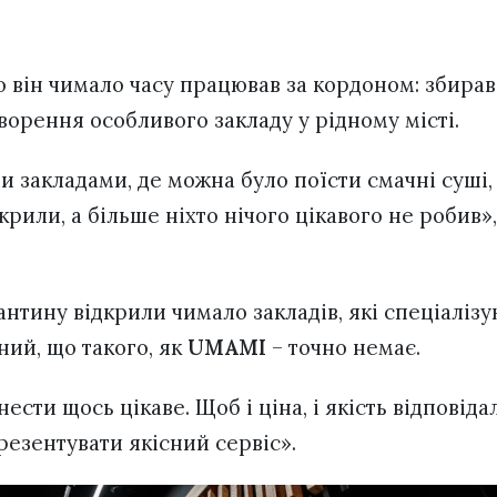
о він чимало часу працював за кордоном: збирав
ворення особливого закладу у рідному місті.
и закладами, де можна було поїсти смачні суші,
акрили, а більше ніхто нічого цікавого не робив»,
антину відкрили чимало закладів, які спеціалізу
ний, що такого, як
UMAMI
– точно немає.
ести щось цікаве. Щоб і ціна, і якість відповід
резентувати якісний сервіс».