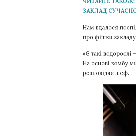
ЧИТАЙТЕ ТАКОЖ:
ЗАКЛАД СУЧАСНО
Нам вдалося посп
про фішки закладу,
«Є такі водорослі 
На основі комбу м
розповідає шеф.