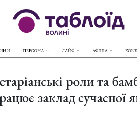
ВИНИ
ПЕРСОНА
ЛАЙФ
АФІША
ZONE
етаріанські роли та бамб
рацює заклад сучасної я