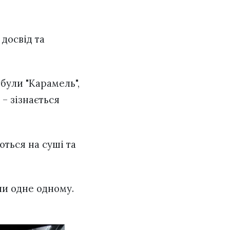
 досвід та
 були "Карамель",
 – зізнається
ються на суші та
али одне одному.