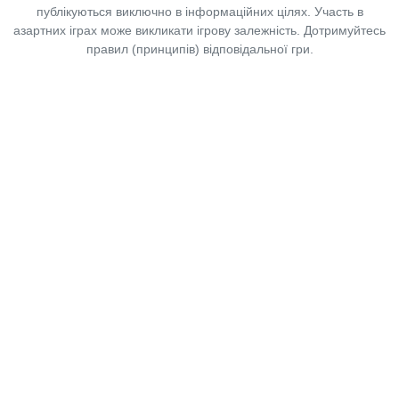
публікуються виключно в інформаційних цілях. Участь в
азартних іграх може викликати ігрову залежність. Дотримуйтесь
правил (принципів) відповідальної гри.
Copyright © 2014-2026,
«Таблоїд Волині»
Використання матеріалів сайту
лише за умови посилання на
«Таблоїд Волині»
не нижче другого абзацу.