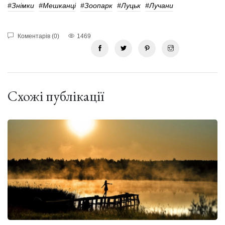
#Знімки
#Мешканці
#зоопарк
#Луцьк
#лучани
Коментарів (0)
1469
Схожі публікації