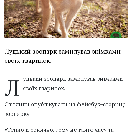
відбулася
XIX
29 Липня 2026
Спартакіада
613 переглядів
VolWe...
Всі розділи
Персона
Луцький зоопарк замилував знімками
Лайф
своїх тваринок.
Афіша
ZONE 18+
Л
уцький зоопарк замилував знімками
Контакти
своїх тваринок.
Політика конфіденційності
Світлини опублікували на фейсбук-сторінці
зоопарку.
«Тепло й сонячно, тому не гайте часу та