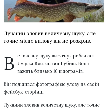
Зіньківський
залишив у
27 Липня 2026
Луцьку
756 переглядів
три...
Аншлаг і
благодійний
рекорд:
Лучанин зловив величезну щуку, але
26 Липня 2026
концерт
890 переглядів
точне місце вилову він не розкрив.
Оле...
Всі розділи
В
еличезну щуку витягнув рибалка з
Персона
Луцька
Костянтин Губиш
. Вона
Лайф
важить близько 10 кілограмів.
Афіша
Він поділився фотографією улову на своїй
ZONE 18+
фейсбук-сторінці.
Контакти
Лучанин зловив величезну щуку, але точне
Політика конфіденційності