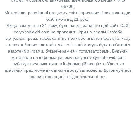
06706.
Матеріали, розміщені на цьому сайті, призначені виключно для
осіб віком від 21 року.
Якщо вам менше 21 року, будь ласка, залиште цей сайт.
Сайт
volyn.tabloyid.com не проводить ігри на реальні та/або
віртуальні гроші, також сайт не приймає ні в якій формі оплату
ставок та/інших платежів, які пов’язані/можуть бути пов’язані з
азартними іграми, букмекерами чи тоталізаторами. Будь-які
матеріали на інформаційному ресурсі volyn.tabloyid.com
публікуються виключно в інформаційних цілях. Участь в
азартних іграх може викликати ігрову залежність. Дотримуйтесь
правил (принципів) відповідальної гри.
Copyright © 2014-2026,
«Таблоїд Волині»
Використання матеріалів сайту
лише за умови посилання на
«Таблоїд Волині»
не нижче другого абзацу.