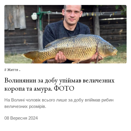
# Життя
Волинянин за добу упіймав величезних
коропа та амура. ФОТО
На Волині чоловік всього лише за добу впіймав рибин
величезних розмірів.
08 Вересня 2024