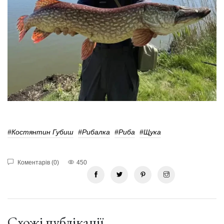
#Костянтин Губиш
#Рибалка
#Риба
#Щука
Коментарів (0)
450
Схожі публікації