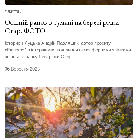
# Життя
Осінній ранок в тумані на березі річки
Стир. ФОТО
Історик з Луцька Андрій Павляшик, автор проєкту
«Екскурсії з істориком», поділився атмосферними знімками
осіннього ранку біля річки Стир.
06 Вересня 2023