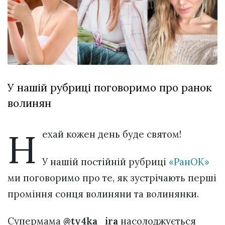
Зіньківський
залишив у
27 Липня 2026
Луцьку
693 переглядів
три...
Всі розділи
Персона
У нашій рубриці поговоримо про ранок
Лайф
волинян
Афіша
ZONE 18+
Н
ехай кожен день буде святом!
Контакти
У нашій постійній рубриці
«РанОК»
Політика конфіденційності
ми поговоримо про те, як зустрічають перші
проміння сонця волиняни та волинянки.
Супермама
@ty4ka_ira
насолоджується