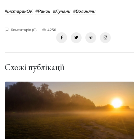
#ІнстаранОК
#ранок
#лучани
#волиняни
Коментарів (0)
4256
Схожі публікації