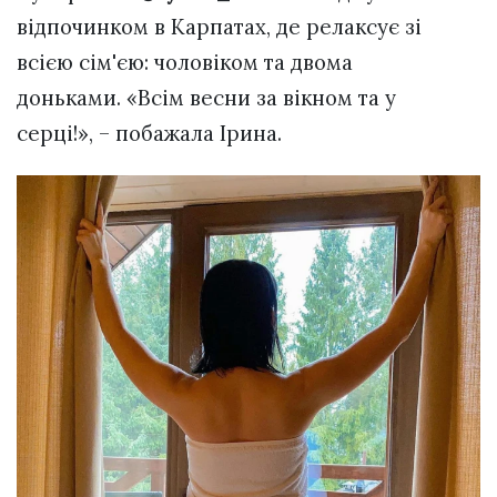
відпочинком в Карпатах, де релаксує зі
всією сім'єю: чоловіком та двома
доньками. «Всім весни за вікном та у
серці!», – побажала Ірина.