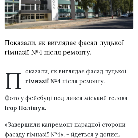
відбулася
XIX
29 Липня 2026
Спартакіада
553 переглядів
VolWe...
Всі розділи
Показали, як виглядає фасад луцької
Персона
гімназії №4 після ремонту.
Лайф
Афіша
П
оказали, як виглядає фасад луцької
ZONE 18+
гімназії №4
після ремонту.
Контакти
Фото у фейсбуці поділився міський голова
Політика конфіденційності
Ігор Поліщук.
«Завершили капремонт парадної сторони
фасаду гімназії №4», – йдеться у дописі.