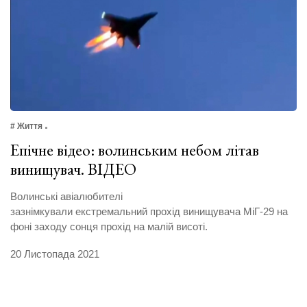
# Життя
Епічне відео: волинським небом літав
винищувач. ВІДЕО
Волинські авіалюбителі
зазнімкували екстремальний прохід винищувача МіГ-29 на
фоні заходу сонця прохід на малій висоті.
20 Листопада 2021