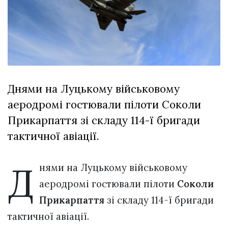
відбулася
XIX
29 Липня 2026
Спартакіада
560 переглядів
VolWe...
Всі розділи
Персона
Днями на Луцькому військовому
Лайф
аеродромі гостювали пілоти Соколи
Афіша
Прикарпаття зі складу 114-ї бригади
ZONE 18+
тактичної авіації.
Контакти
Д
Політика конфіденційності
нями на Луцькому військовому
аеродромі гостювали пілоти
Соколи
Прикарпаття
зі складу 114-ї бригади
тактичної авіації.