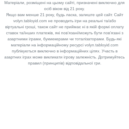
Матеріали, розміщені на цьому сайті, призначені виключно для
осіб віком від 21 року.
Якщо вам менше 21 року, будь ласка, залиште цей сайт.
Сайт
volyn.tabloyid.com не проводить ігри на реальні та/або
віртуальні гроші, також сайт не приймає ні в якій формі оплату
ставок та/інших платежів, які пов’язані/можуть бути пов’язані з
азартними іграми, букмекерами чи тоталізаторами. Будь-які
матеріали на інформаційному ресурсі volyn.tabloyid.com
публікуються виключно в інформаційних цілях. Участь в
азартних іграх може викликати ігрову залежність. Дотримуйтесь
правил (принципів) відповідальної гри.
Copyright © 2014-2026,
«Таблоїд Волині»
Використання матеріалів сайту
лише за умови посилання на
«Таблоїд Волині»
не нижче другого абзацу.