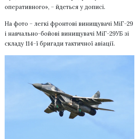
оперативного», – йдеться у дописі.
На фото – легкі фронтові винищувачі МіГ-29
і навчально-бойові винищувачі МіГ-29УБ зі
складу 114-ї бригади тактичної авіації.