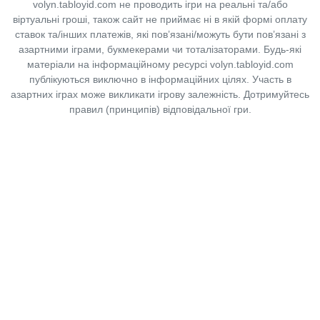
volyn.tabloyid.com не проводить ігри на реальні та/або
віртуальні гроші, також сайт не приймає ні в якій формі оплату
ставок та/інших платежів, які пов’язані/можуть бути пов’язані з
азартними іграми, букмекерами чи тоталізаторами. Будь-які
матеріали на інформаційному ресурсі volyn.tabloyid.com
публікуються виключно в інформаційних цілях. Участь в
азартних іграх може викликати ігрову залежність. Дотримуйтесь
правил (принципів) відповідальної гри.
Copyright © 2014-2026,
«Таблоїд Волині»
Використання матеріалів сайту
лише за умови посилання на
«Таблоїд Волині»
не нижче другого абзацу.