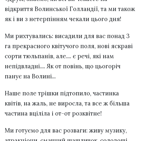
відкриття Волинської Голландії, та ми також
як і ви з нетерпінням чекали цього дня!
Ми рихтувались: висадили для вас понад 3
га прекрасного квітучого поля, нові яскраві
сорти тюльпанів, але.... є речі, які нам
непідвладні.... Як от повінь, що цьогоріч
панує на Волині...
Наше поле трішки підтопило, частинка
квітів, на жаль, не виросла, та все ж більша
частина вціліла і от-от розквітне!
Ми готуємо для вас розваги: живу музику,
атракціони, смачний шашличок, солодощі,