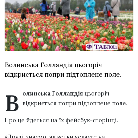
Зіньківський
залишив у
27 Липня 2026
Луцьку
671 переглядів
три...
Всі розділи
Персона
Лайф
Волинська Голландія цьогоріч
Афіша
відкриється попри підтоплене поле.
ZONE 18+
Контакти
В
олинська Голландія
цьогоріч
Політика конфіденційності
відкриється попри підтоплене поле.
Про це йдеться на їх фейсбук-сторінці.
«Друзі, знаємо, як всі ви чекаєте на