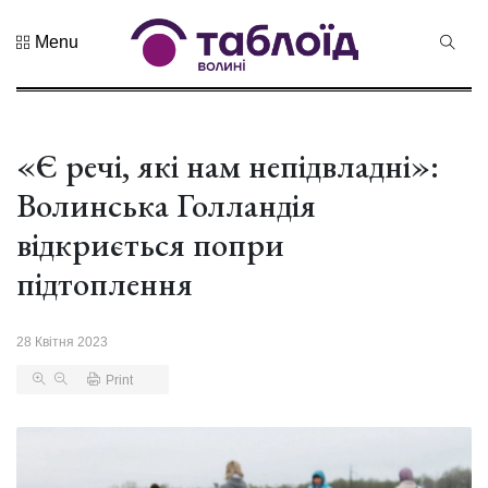
Menu
Не пропустіть
Дрони,
оркестр та
щирі емоції:
«Є речі, які нам непідвладні»:
04 Серпня 2026
нацгварді...
168 переглядів
Волинська Голландія
Гороскоп на
відкриється попри
серпень для
всіх знаків
підтоплення
02 Серпня 2026
зоді...
473 переглядів
28 Квітня 2023
У Луцьку
відбулася
Print
XIX
29 Липня 2026
Спартакіада
432 переглядів
VolWe...
Гамлет