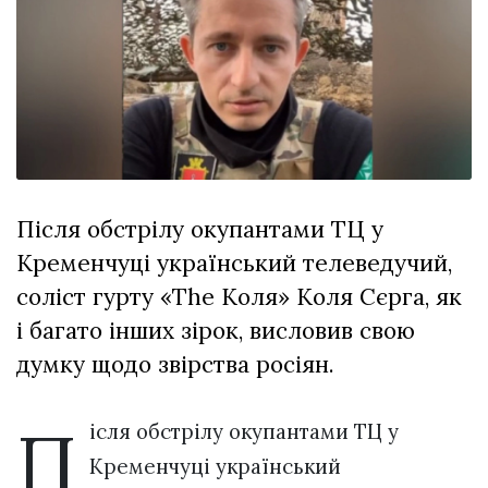
Зіньківський
залишив у
27 Липня 2026
Луцьку
782 переглядів
три...
Всі розділи
Персона
Лайф
Після обстрілу окупантами ТЦ у
Афіша
Кременчуці український телеведучий,
ZONE 18+
соліст гурту «The Коля» Коля Сєрга, як
Контакти
і багато інших зірок, висловив свою
Політика конфіденційності
думку щодо звірства росіян.
П
ісля обстрілу окупантами ТЦ у
Кременчуці український