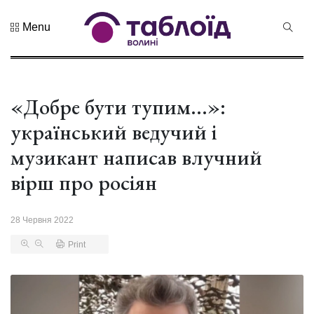
Menu
Не пропустіть
Дрони,
оркестр та
щирі емоції:
«Добре бути тупим...»:
04 Серпня 2026
нацгварді...
272 переглядів
український ведучий і
Гороскоп на
музикант написав влучний
серпень для
всіх знаків
вірш про росіян
02 Серпня 2026
зоді...
598 переглядів
28 Червня 2022
У Луцьку
відбулася
Print
XIX
29 Липня 2026
Спартакіада
532 переглядів
VolWe...
Гамлет