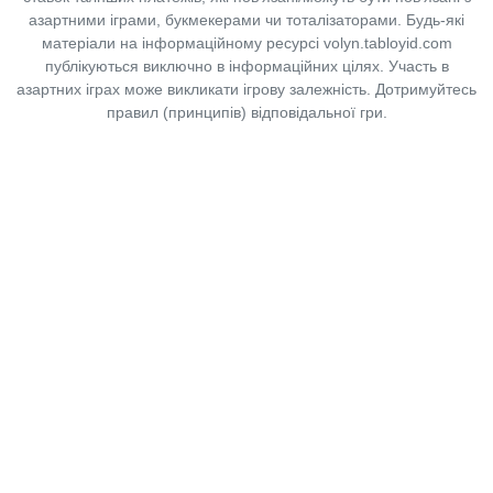
азартними іграми, букмекерами чи тоталізаторами. Будь-які
матеріали на інформаційному ресурсі volyn.tabloyid.com
публікуються виключно в інформаційних цілях. Участь в
азартних іграх може викликати ігрову залежність. Дотримуйтесь
правил (принципів) відповідальної гри.
Copyright © 2014-2026,
«Таблоїд Волині»
Використання матеріалів сайту
лише за умови посилання на
«Таблоїд Волині»
не нижче другого абзацу.