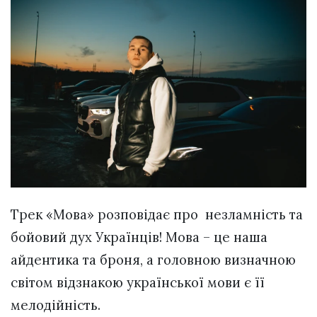
Трек «Мова» розповідає про незламність та
бойовий дух Українців! Мова – це наша
айдентика та броня, а головною визначною
світом відзнакою української мови є її
мелодійність.