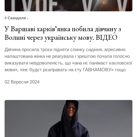
# Скандали
У Варшаві харківʼянка побила дівчину з
Волині через українську мову. ВІДЕО
Дівчина просила трохи підняти спинку сидіння, агресивно
налаштована жінка не реагувала і зрештою почала голосно
виказувати невдоволеність, що «ана нє панімаєт хахловскої
мови», «інє будєт рєагіравать на єту ГАВНАМОВУ» тощо.
02 Вересня 2024