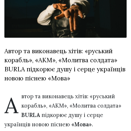
відбулася
XIX
29 Липня 2026
Спартакіада
601 переглядів
VolWe...
Всі розділи
Персона
Автор та виконавець хітів: «руський
Лайф
корабль», «АКМ», «Молитва солдата»
Афіша
BURLA підкорює душу і серце українців
ZONE 18+
новою піснею «Мова»
Контакти
А
Політика конфіденційності
втор та виконавець хітів: «руський
корабль», «АКМ», «Молитва солдата»
BURLA
підкорює душу і серце
українців новою піснею
«Мова»
.