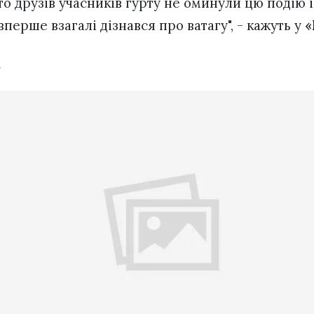
то друзів учасників гурту не оминули цю подію 
вперше взагалі дізнався про ватагу", - кажуть у
«
.