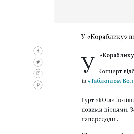
У «Кораблику» в
У
«Кораблику
Концерт відб
із
«Таблоїдом Вол
Гурт «kOta» потіши
новими піснями. З
напередодні.