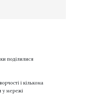
рки поділилися
орчості і кількома
и у мережі