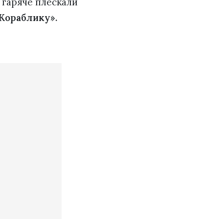
і гаряче плескали
Кораблику».