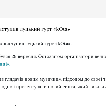
иступив луцький гурт «kOta»
»
виступив луцький гурт
«kOta».
увся 29 вересня. Фотозвітом організатори вечі
ині».
в глядачів новим музичним підходом до своєї тв
аодно і презентували новий сингл, який виклал