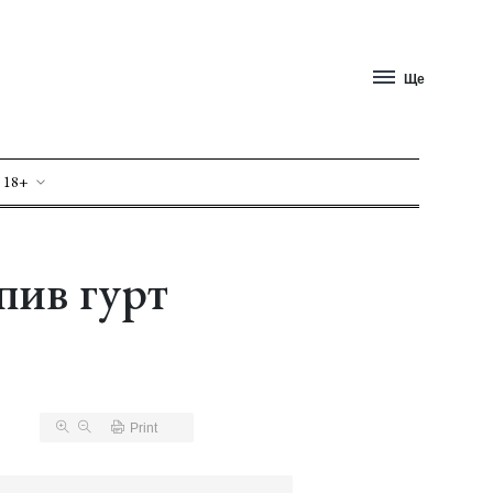
Ще
 18+
пив гурт
Print