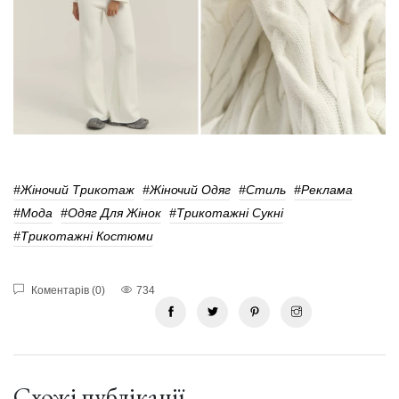
#Жіночий Трикотаж
#Жіночий Одяг
#Стиль
#реклама
#мода
#Одяг Для Жінок
#Трикотажні Сукні
#Трикотажні Костюми
Коментарів (0)
734
Схожі публікації