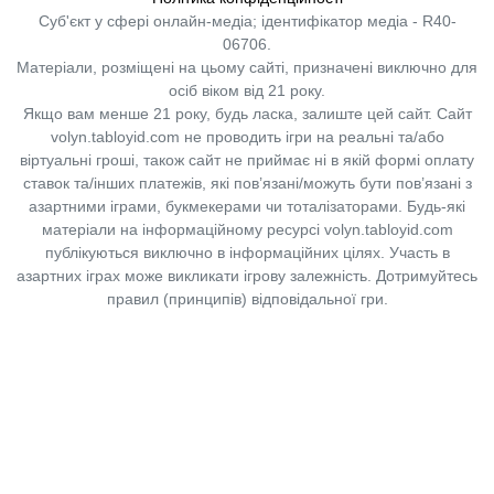
Суб'єкт у сфері онлайн-медіа; ідентифікатор медіа - R40-
06706.
Матеріали, розміщені на цьому сайті, призначені виключно для
осіб віком від 21 року.
Якщо вам менше 21 року, будь ласка, залиште цей сайт.
Сайт
volyn.tabloyid.com не проводить ігри на реальні та/або
віртуальні гроші, також сайт не приймає ні в якій формі оплату
ставок та/інших платежів, які пов’язані/можуть бути пов’язані з
азартними іграми, букмекерами чи тоталізаторами. Будь-які
матеріали на інформаційному ресурсі volyn.tabloyid.com
публікуються виключно в інформаційних цілях. Участь в
азартних іграх може викликати ігрову залежність. Дотримуйтесь
правил (принципів) відповідальної гри.
Copyright © 2014-2026,
«Таблоїд Волині»
Використання матеріалів сайту
лише за умови посилання на
«Таблоїд Волині»
не нижче другого абзацу.