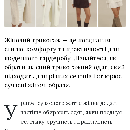
Зіньківський
залишив у
27 Липня 2026
Луцьку
728 переглядів
три...
Всі розділи
Жіночий трикотаж — це поєднання
Персона
стилю, комфорту та практичності для
Лайф
щоденного гардеробу. Дізнайтеся, як
Афіша
обрати якісний трикотажний одяг, який
ZONE 18+
підходить для різних сезонів і створює
сучасні жіночі образи.
Контакти
Політика конфіденційності
У
ритмі сучасного життя жінки дедалі
частіше обирають одяг, який поєднує
естетику, зручність і практичність.