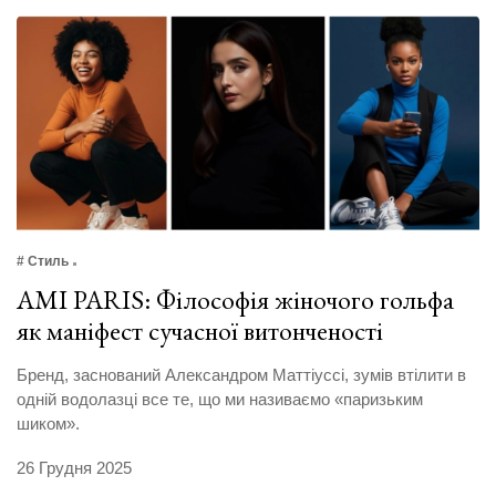
# Стиль
AMI PARIS: Філософія жіночого гольфа
як маніфест сучасної витонченості
Бренд, заснований Александром Маттіуссі, зумів втілити в
одній водолазці все те, що ми називаємо «паризьким
шиком».
26 Грудня 2025