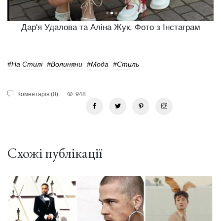
Дар'я Удалова та Аліна Жук. Фото з Інстаграм
#На Стилі
#волиняни
#мода
#Стиль
Коментарів (0)
948
Схожі публікації