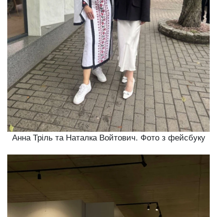
Анна Тріль та Наталка Войтович. Фото з фейсбуку