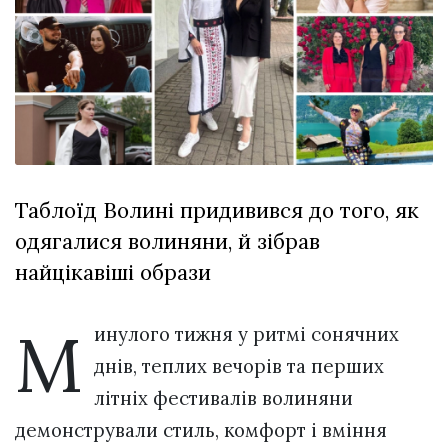
відбулася
XIX
29 Липня 2026
Спартакіада
613 переглядів
VolWe...
Всі розділи
Персона
Лайф
Таблоїд Волині придивився до того, як
Афіша
одягалися волиняни, й зібрав
ZONE 18+
найцікавіші образи
Контакти
Політика конфіденційності
М
инулого тижня у ритмі сонячних
днів, теплих вечорів та перших
літніх фестивалів волиняни
демонстрували стиль, комфорт і вміння