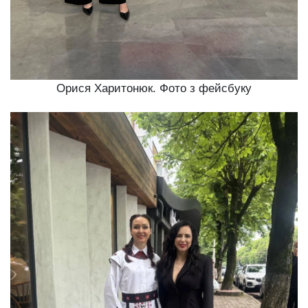
Орися Харитонюк. Фото з фейсбуку