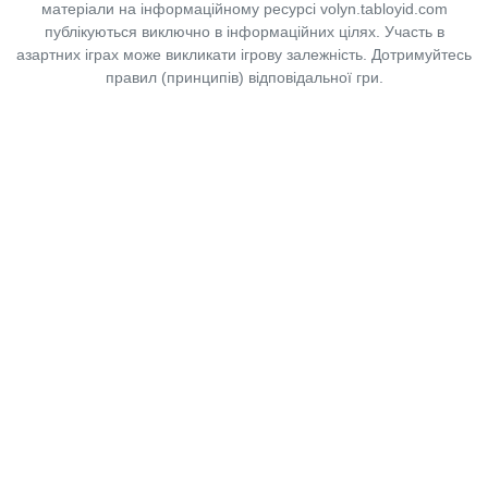
матеріали на інформаційному ресурсі volyn.tabloyid.com
публікуються виключно в інформаційних цілях. Участь в
азартних іграх може викликати ігрову залежність. Дотримуйтесь
правил (принципів) відповідальної гри.
Copyright © 2014-2026,
«Таблоїд Волині»
Використання матеріалів сайту
лише за умови посилання на
«Таблоїд Волині»
не нижче другого абзацу.