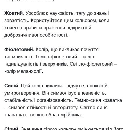
Жовтий
. Уособлює науковість, тягу до знань і
завзятість. Користуйтеся цим кольором, коли
хочете справити враження відкритої й
доброзичливої особистості.
Фіолетовий
. Колір, що викликає почуття
таємничості. Темно-фіолетовий ‒ колір
індивідуалістів і зверхників. Світло-фіолетовий ‒
колір меланхолії.
Синій
. Цей колір викликає відчуття спокою й
умиротворення. Він символізує впевненість,
стабільність і організованість. Темно-синя краватка
‒ символ стійкості й авторитету. Світло-синя
краватка створює образ мрійника.
Сірий
. Значення сірого кольору змінюється від його