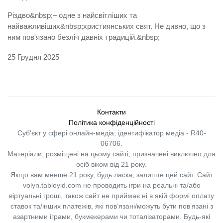
Різдво&nbsp;– одне з найсвітліших та
найважливіших&nbsp;християнських свят. Не дивно, що з
ним пов'язано безліч давніх традицій.&nbsp;
25 Грудня 2025
Контакти
Політика конфіденційності
Суб'єкт у сфері онлайн-медіа; ідентифікатор медіа - R40-
06706.
Матеріали, розміщені на цьому сайті, призначені виключно для
осіб віком від 21 року.
Якщо вам менше 21 року, будь ласка, залиште цей сайт.
Сайт
volyn.tabloyid.com не проводить ігри на реальні та/або
віртуальні гроші, також сайт не приймає ні в якій формі оплату
ставок та/інших платежів, які пов’язані/можуть бути пов’язані з
азартними іграми, букмекерами чи тоталізаторами. Будь-які