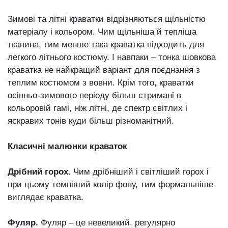
Зимові та літні краватки відрізняються щільністю
матеріалу і кольором. Чим щільніша й тепліша
тканина, тим менше така краватка підходить для
легкого літнього костюму. І навпаки ‒ тонка шовкова
краватка не найкращий варіант для поєднання з
теплим костюмом з вовни. Крім того, краватки
осінньо-зимового періоду більш стримані в
кольоровій гамі, ніж літні, де спектр світлих і
яскравих тонів куди більш різноманітний.
Класичні малюнки краваток
Дрібний горох.
Чим дрібніший і світліший горох і
при цьому темніший колір фону, тим формальніше
виглядає краватка.
Фуляр.
Фуляр ‒ це невеликий, регулярно