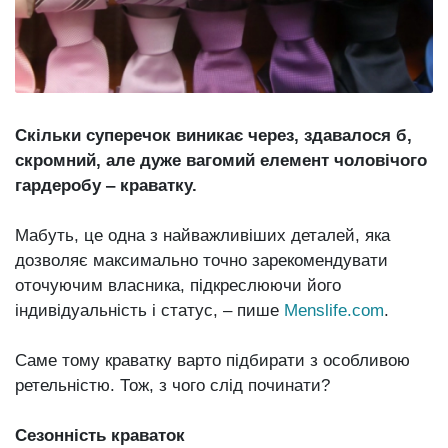
Зіньківський
залишив у
27 Липня 2026
Луцьку
715 переглядів
три...
Всі розділи
Скільки суперечок виникає через, здавалося б,
Персона
скромний, але дуже вагомий елемент чоловічого
Лайф
гардеробу ‒ краватку.
Афіша
Мабуть, це одна з найважливіших деталей, яка
ZONE 18+
дозволяє максимально точно зарекомендувати
оточуючим власника, підкреслюючи його
Контакти
індивідуальність і статус, ‒ пише
Menslife.com
.
Політика конфіденційності
Саме тому краватку варто підбирати з особливою
ретельністю. Тож, з чого слід починати?
Сезонність краваток