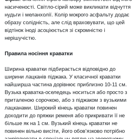
насиченості. Світло-сірий може викликати відчуття
нудьги і меланхолії. Колір мокрого асфальту додає
образу солідність, але слід враховувати, що цей
відтінок іноді асоціюється зі скромністю і
нерішучістю.
Правила носіння краватки
Ширина краватки підбирається відповідно до
ширини лацканів піджака. У класичної краватки
найширша частина дорівнює приблизно 10-11 см.
Вузька краватка-оселедець носиться або просто з
приталеною сорочкою, або з піджаком з вузькими
лацканами. Широкий кінець краватки повинен
доходити до пряжки ременя або прикривати її не
більше як на 1 см. Вузький кінець краватки не
повинен вільно висіти, його обов’язково потрібно
закріплювати в спеціальну петлю на зворотному