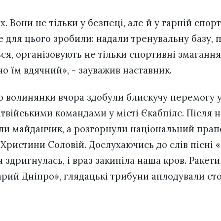
х. Вони не тільки у безпеці, але й у гарній спор
се для цього зробили: надали тренувальну базу,
ся, організовують не тільки спортивні змагання,
но їм вдячний», - зауважив наставник.
що волинянки вчора здобули блискучу перемогу 
латвійськими командами у місті Єкабпілс. Після
ли майданчик, а розгорнули національний прапо
 Христини Соловій. Дослухаючись до слів пісні 
я здригнулась, і враз закипіла наша кров. Ракети
старий Дніпро», глядацькі трибуни аплодували ст