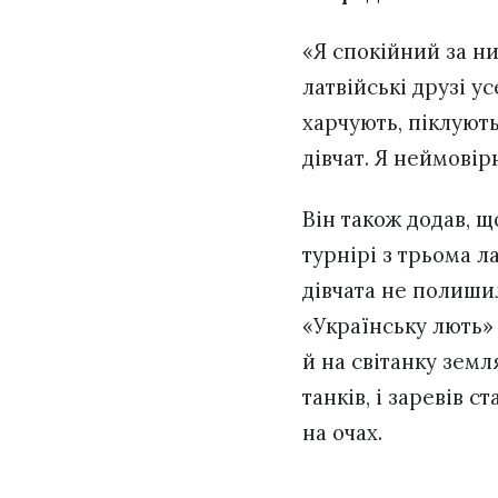
«Я спокійний за ни
латвійські друзі у
харчують, піклують
дівчат. Я неймовір
Він також додав, 
турнірі з трьома 
дівчата не полиши
«Українську лють»
й на світанку земл
танків, і заревів 
на очах.