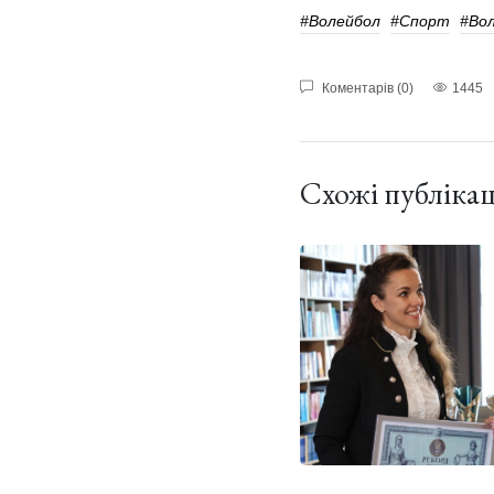
#волейбол
#Спорт
#во
Коментарів (0)
1445
Схожі публікац