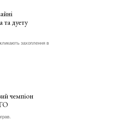
айні
а та дуету
икликають захоплення в
вий чемпіон
ОТО
грав.