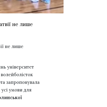
атвії не лише
вії не лише
нь університет
р волейболісток
ота запропонувала
 усі умови для
олинської