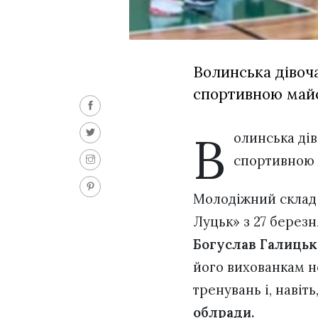
Волинська дівоч
спортивною майс
В
олинська дів
спортивною 
Молодіжний склад 
Луцьк» з 27 березн
Богуслав Галиць
його вихованкам не
тренувань і, навіт
облради.