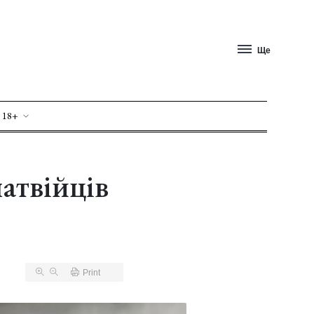
Ще
 18+
атвійців
Print