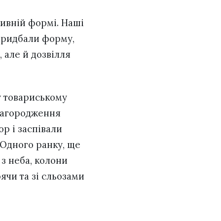
тивній формі. Наші
 придбали форму,
 але й дозвілля
у товариському
 нагородження
р і заспівали
«Одного ранку, ще
 з неба, колони
оячи та зі сльозами