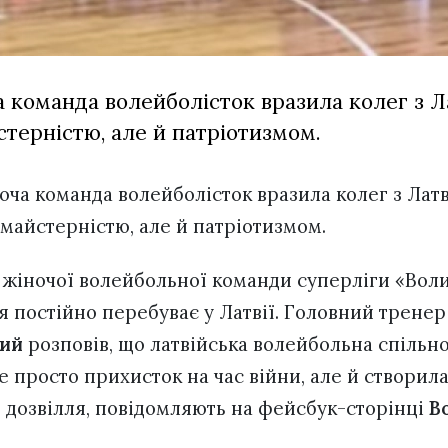
а команда волейболісток вразила колег з Л
терністю, але й патріотизмом.
оча команда волейболісток вразила колег з Лат
майстерністю, але й патріотизмом.
жіночої волейбольної команди суперліги «Воли
я постійно перебуває у Латвії. Головний трене
кий
розповів, що латвійська волейбольна спільн
 просто прихисток на час війни, але й створила
ь, дозвілля, повідомляють на фейсбук-сторінці
В