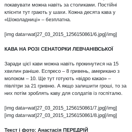
покавувати можна навіть за столиками. Постійні
клієнти тут грають у шахи. Кожна десята кава у
«Шоколадниці» – безплатна.
[img data=wat]27_03_2015_1256150861/6.jpg[/img]
КАВА НА РОЗІ СЕНАТОРКИ ЛЕВЧАНІВСЬКОЇ
Заради цієї кави можна навіть прокинутися на 15
хвилин раніше. Еспресо – 8 гривень, американо з
молоком – 10. Ще тут готують «відро какао» –
півлітри за 21 гривню. А якщо залишити гроші, то за
них потім зроблять каву для солдатів із госпіталю.
[img data=wat]27_03_2015_1256150861/7.jpg[/img]
[img data=wat]27_03_2015_1256150861/8.jpg[/img]
Текст і фото: Анастасія ПЕРЕДРІЙ