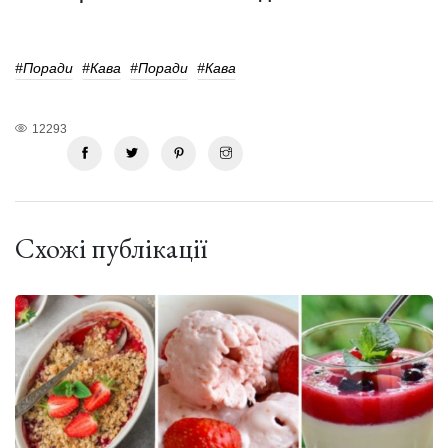
#поради
#кава
#поради
#кава
12293
Схожі публікації