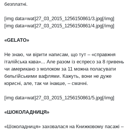
безплатні.
[img data=wat]27_03_2015_1256150861/3.jpg[/img]
[img data=wat]27_03_2015_1256150861/4.jpg[/img]
«GELATO»
Не знаю, чи вірити написам, що тут – «справжня
італійська кава»... Але разом із еспресо за 8 гривень
чи американо з молоком за 11 можна поласувати
бельгійськими вафлями. Кажуть, вони не дуже
корисні, але, так чи інакше, – смачні.
[img data=wat]27_03_2015_1256150861/5.jpg[/img]
«ШОКОЛАДНИЦЯ»
«Шоколадниця» заховалася на Книжковому пасажі –