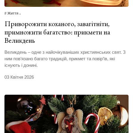
# Життя
Приворожити коханого, завагітніти,
примножити багатство: прикмети на
Великдень
Великдень – одне з найочікуваніших християнських свят. З
ним пов’язано багато традицій, прикмет та повір’їв, які
існують і донині.
03 Квітня 2026