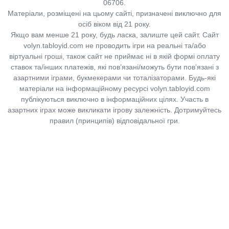
06706.
Матеріали, розміщені на цьому сайті, призначені виключно для
осіб віком від 21 року.
Якщо вам менше 21 року, будь ласка, залиште цей сайт.
Сайт
volyn.tabloyid.com не проводить ігри на реальні та/або
віртуальні гроші, також сайт не приймає ні в якій формі оплату
ставок та/інших платежів, які пов’язані/можуть бути пов’язані з
азартними іграми, букмекерами чи тоталізаторами. Будь-які
матеріали на інформаційному ресурсі volyn.tabloyid.com
публікуються виключно в інформаційних цілях. Участь в
азартних іграх може викликати ігрову залежність. Дотримуйтесь
правил (принципів) відповідальної гри.
Copyright © 2014-2026,
«Таблоїд Волині»
Використання матеріалів сайту
лише за умови посилання на
«Таблоїд Волині»
не нижче другого абзацу.