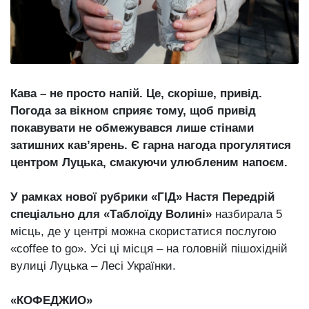
відбулася
XIX
29 Липня 2026
Спартакіада
573 переглядів
VolWe...
Всі розділи
Кава – не просто напій. Це, скоріше, привід.
Персона
Погода за вікном сприяє тому, щоб привід
Лайф
покавувати не обмежувався лише стінами
Афіша
затишних кав’ярень. Є гарна нагода прогулятися
центром Луцька, смакуючи улюбленим напоєм.
ZONE 18+
У рамках нової рубрики «ГІД» Настя Передрій
Контакти
спеціально для «Таблоїду Волині»
назбирала 5
Політика конфіденційності
місць, де у центрі можна скористатися послугою
«coffee to go». Усі ці місця – на головній пішохідній
вулиці Луцька – Лесі Українки.
«КОФЕДЖИО»