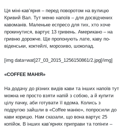
Ця міні-кав’ярня – перед поворотом на вулицю
Кривий Вал. Тут меню напоїв – для досвідчених
кавоманів. Маленьке еспресо для тих, хто хоче
прокинутися, вартує 13 гривень. Американо – на
гривню дорожче. Ще пропонують лате, каву по-
віденськи, коктейлі, морозиво, шоколад.
[img data=wat]27_03_2015_1256150861/2.jpg[/img]
«COFFEE МАНІЯ»
На додачу до різних видів кави та інших напоїв тут
можна не просто взяти напій з собою, а й купити
цілу пачку, аби готувати її вдома. Колись з
подругою зайшли в «Coffee манію», попросили до
кави корицю. Нам сказали, що вона вартує 25
копійок. В інших кав’ярнях приправи та топінги –