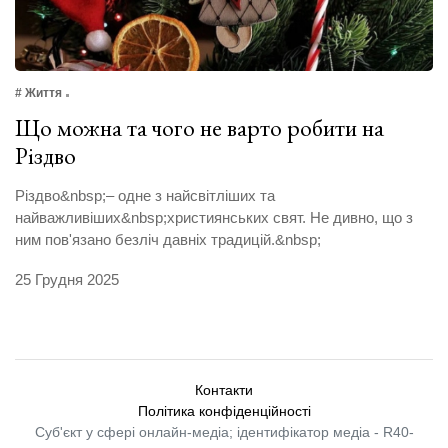
# Життя
Що можна та чого не варто робити на
Різдво
Різдво&nbsp;– одне з найсвітліших та
найважливіших&nbsp;християнських свят. Не дивно, що з
ним пов'язано безліч давніх традицій.&nbsp;
25 Грудня 2025
Контакти
Політика конфіденційності
Суб'єкт у сфері онлайн-медіа; ідентифікатор медіа - R40-