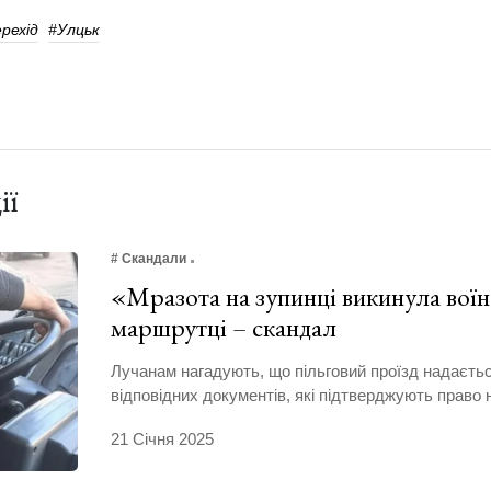
рехід
#Улцьк
ії
# Скандали
«Мразота на зупинці викинула воїн
маршрутці – скандал
Лучанам нагадують, що пільговий проїзд надаєтьс
відповідних документів, які підтверджують право н
21 Січня 2025