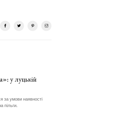
а»: у луцькій
я за умови наявності
а пільги.