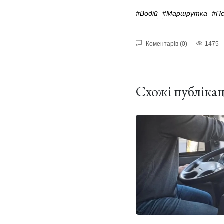
#водій
#маршрутка
#Пе
Коментарів (0)
1475
Схожі публікац