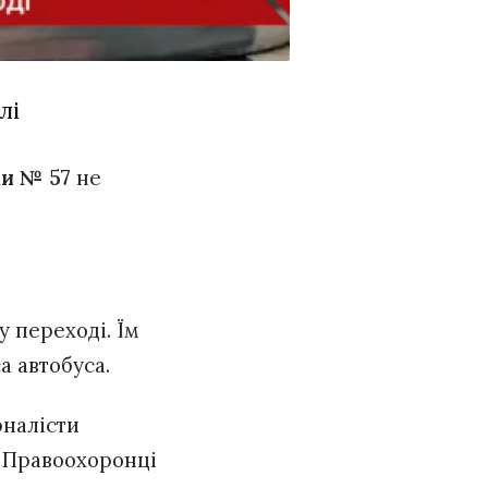
лі
и № 57
не
у переході. Їм
а автобуса.
рналісти
. Правоохоронці