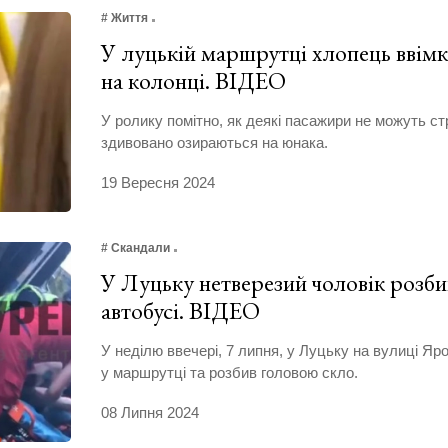
# Життя
У луцькій маршрутці хлопець ввім
на колонці. ВІДЕО
У ролику помітно, як деякі пасажири не можуть стр
здивовано озираються на юнака.
19 Вересня 2024
# Скандали
У Луцьку нетверезий чоловік розби
автобусі. ВІДЕО
У неділю ввечері, 7 липня, у Луцьку на вулиці Яр
у маршрутці та розбив головою скло.
08 Липня 2024