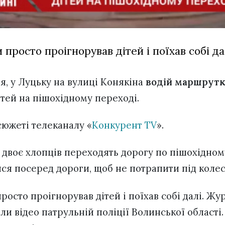
просто проігнорував дітей і поїхав собі да
ня, у Луцьку на вулиці Конякіна
водій маршрутк
тей на пішохідному переході.
сюжеті телеканалу «
Конкурент TV
».
 двоє хлопців переходять дорогу по пішохідном
ся посеред дороги, щоб не потрапити під колес
осто проігнорував дітей і поїхав собі далі. Жу
ли відео патрульній поліції Волинської області