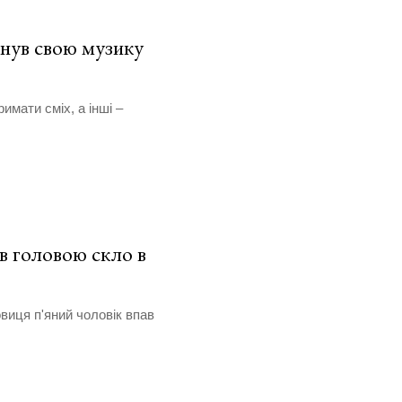
кнув свою музику
имати сміх, а інші –
в головою скло в
овиця п'яний чоловік впав