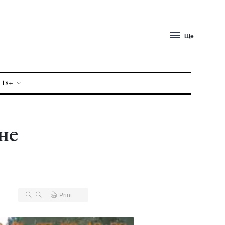
Ще
 18+
не
Print