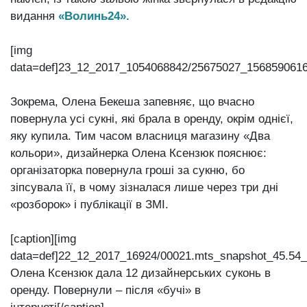
видання
«Волинь24».
[img
data=def]23_12_2017_1054068842/25675027_1568590616
Зокрема, Олена Бекеша запевняє, що вчасно
повернула усі сукні, які брала в оренду, окрім однієї,
яку купила. Тим часом власниця магазину «Два
кольори», дизайнерка Олена Ксензюк пояснює:
організаторка повернула гроші за сукню, бо
зіпсувала її, в чому зізналася лише через три дні
«розборок» і публікації в ЗМІ.
[caption][img
data=def]22_12_2017_16924/00021.mts_snapshot_45.54_2
Олена Ксензюк дала 12 дизайнерських суконь в
оренду. Повернули – після «бучі» в