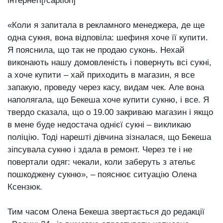
інтернеті[/caption]
«Коли я запитала в рекламного менеджера, де ще
одна сукня, вона відповіла: шефиня хоче її купити.
Я пояснила, що так не продаю суконь. Нехай
виконають нашу домовленість і повернуть всі сукні,
а хоче купити – хай приходить в магазин, я все
запакую, проведу через касу, видам чек. Але вона
наполягала, що Бекеша хоче купити сукню, і все. Я
твердо сказала, що о 19.00 закриваю магазин і якщо
в мене буде недостача однієї сукні – викликаю
поліцію. Тоді нарешті дівчина зізналася, що Бекеша
зіпсувала сукню і здала в ремонт. Через те і не
повертали одяг: чекали, коли заберуть з ательє
пошкоджену сукню», – пояснює ситуацію Олена
Ксензюк.
Тим часом Олена Бекеша звертається до редакції