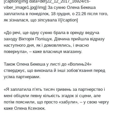
[caption][img data=def]22_12_2017_16924/cs-
viber_image1.jpg[/img] За сукню Олена Бекеша
заплатила в понеділок, 18 грудня, о 21:26 після того,
як зізналася, що зіпсувала її[/caption]
«До речі, ще одну сукню брала в оренду ведуча
заходу Вікторія Поліщук. Дівчина прийшла відразу
наступного дня, як і домовлялись, і вчасно
повернула», – каже власниця магазину.
Також Олена Бекеша у листі до «Волинь24»
стверджує, що виконала й інші зобов’язання перед
усіма партнерами.
«Я заплатила п’ять тисяч гривень за партнерство і
мені обіцяли певну кількість згадок зі сцени, але
потім пояснили, що просто «забули», – у свою чергу
каже Олена Ксензюк.