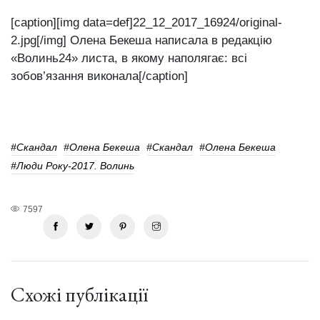
[caption][img data=def]22_12_2017_16924/original-
2.jpg[/img] Олена Бекеша написала в редакцію
«Волинь24» листа, в якому наполягає: всі
зобов’язання виконала[/caption]
#Скандал
#Олена Бекеша
#Скандал
#Олена Бекеша
#Люди Року-2017. Волинь
7597
Схожі публікації