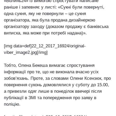
«Волинь24» із вимогою спростувати написане
раніше і запевняє у листі: «Сукні були повернуті,
одна сукня, яку не повернули – це сукня
організатора, яка була продана дизайнеркою
організатору заходу (доказом продажу є банківська
виписка, яка може при потребі надана)».
[img data=def]22_12_2017_16924/original-
viber_image2.jpg[/img]
Тобто, Олена Бекеша вимагає спростування
інформації про те, що не виконала вчасно усіх
зобов’язань. Проте, за словами Олени Ксензюк, про
повернення суконь домовлялися у суботу до 15.00,
а привезли одяг лише в понеділок ввечері після
публікації в ЗМІ та попередження про заяву в
поліцію.