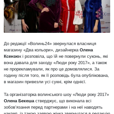
відбулася
XIX
29 Липня 2026
Спартакіада
555 переглядів
VolWe...
Всі розділи
Персона
До редакції «Волинь24» звернулася власниця
Лайф
магазину «Два кольори», дизайнерка
Олена
Афіша
Ксензю
к і розповіла, що їй не повернули суконь, які
ZONE 18+
вона давала для заходу «Люди року 2017», а також
не прорекламували, як про це домовлялися. За
Контакти
годину після того, як її розповідь була опублікована,
в магазин привезли усі сукні, крім однієї.
Політика конфіденційності
Та організаторка волинського шоу «Люди року 2017»
Олена Бекеша
стверджує, що виконала всі
зобов’язання перед партнерами і на неї наводять
наклеп, із такою заявою жінка звернулася в редакцію