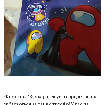
«Компанія "Бумкорн" та усі її представники
вибачаються за дану ситуацію! У нас на