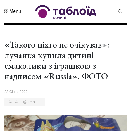
Menu
Не пропустіть
Як
виховували
дітей
«Такого ніхто не очікував»:
08 Серпня 2026
Франки й
89 переглядів
Косачі: муз...
лучанка купила дитині
Дрони,
смаколики з іграшкою з
оркестр та
щирі емоції:
надписом «Russia». ФОТО
04 Серпня 2026
нацгварді...
304 переглядів
23 Січня 2023
Гороскоп на
серпень для
Print
всіх знаків
02 Серпня 2026
зоді...
632 переглядів
У Луцьку