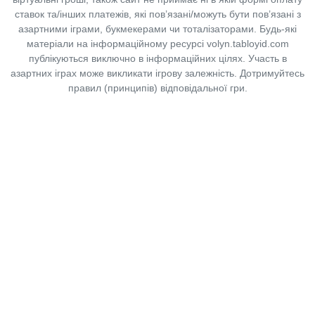
ставок та/інших платежів, які пов’язані/можуть бути пов’язані з
азартними іграми, букмекерами чи тоталізаторами. Будь-які
матеріали на інформаційному ресурсі volyn.tabloyid.com
публікуються виключно в інформаційних цілях. Участь в
азартних іграх може викликати ігрову залежність. Дотримуйтесь
правил (принципів) відповідальної гри.
Copyright © 2014-2026,
«Таблоїд Волині»
Використання матеріалів сайту
лише за умови посилання на
«Таблоїд Волині»
не нижче другого абзацу.