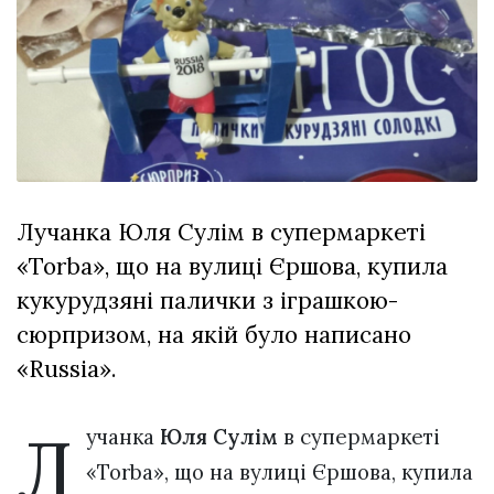
відбулася
XIX
29 Липня 2026
Спартакіада
555 переглядів
VolWe...
Всі розділи
Персона
Лайф
Лучанка Юля Сулім в супермаркеті
Афіша
«Torba», що на вулиці Єршова, купила
ZONE 18+
кукурудзяні палички з іграшкою-
Контакти
сюрпризом, на якій було написано
Політика конфіденційності
«Russia».
Л
учанка
Юля Сулім
в супермаркеті
«Torba», що на вулиці Єршова, купила