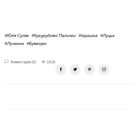
#Юля Сулім
#Кукурудзяні Палички
#Іграшка
#Луцьк
#лучанка
#Бумкорн
Коментарів (0)
1626