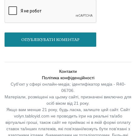
ОПУБЛІКУВАТИ КОМЕНТАР
Контакти
Політика конфіденційності
Суб'єкт у сфері онлайн-медіа; ідентифікатор медіа - R40-
06706.
Матеріали, розміщені на цьому сайті, призначені виключно для
осіб віком від 21 року.
Якщо вам менше 21 року, будь ласка, залиште цей сайт.
Сайт
volyn.tabloyid.com не проводить ігри на реальні та/або
віртуальні гроші, також сайт не приймає ні в якій формі оплату
ставок та/інших платежів, які пов’язані/можуть бути пов’язані з
азартними іграми, букмекерами чи тоталізаторами. Будь-які