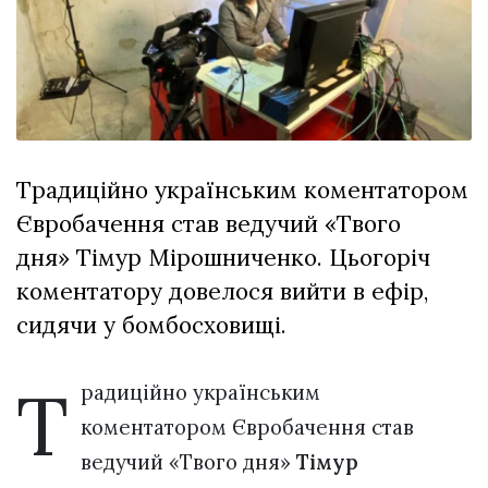
Зіньківський
залишив у
27 Липня 2026
Луцьку
765 переглядів
три...
Всі розділи
Персона
Традиційно українським коментатором
Лайф
Євробачення став ведучий «Твого
Афіша
дня» Тімур Мірошниченко. Цьогоріч
ZONE 18+
коментатору довелося вийти в ефір,
Контакти
сидячи у бомбосховищі.
Політика конфіденційності
Т
радиційно українським
коментатором Євробачення став
ведучий «Твого дня»
Тімур