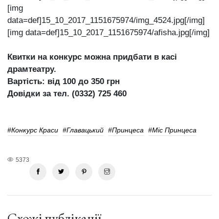
[img
data=def]15_10_2017_1151675974/img_4524.jpg[/img]
[img data=def]15_10_2017_1151675974/afisha.jpg[/img]
Квитки на конкурс можна придбати в касі
драмтеатру.
Вартість: від 100 до 350 грн
Довідки за тел. (0332) 725 460
#конкурс Краси
#Главацький
#Принцеса
#міс Принцеса
5373
Схожі публікації