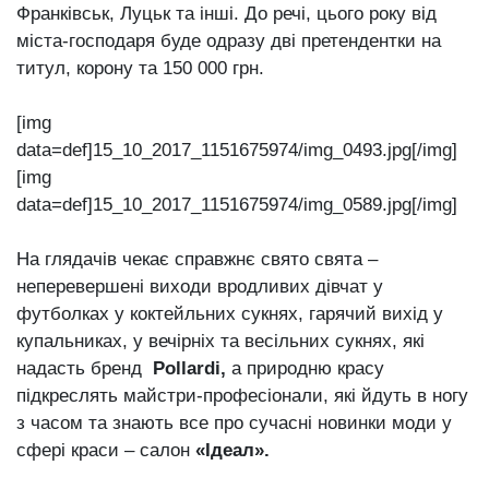
Франківськ, Луцьк та інші. До речі, цього року від
міста-господаря буде одразу дві претендентки на
титул, корону та 150 000 грн.
[img
data=def]15_10_2017_1151675974/img_0493.jpg[/img]
[img
data=def]15_10_2017_1151675974/img_0589.jpg[/img]
На глядачів чекає справжнє свято свята –
неперевершені виходи вродливих дівчат у
футболках у коктейльних сукнях, гарячий вихід у
купальниках, у вечірніх та весільних сукнях, які
надасть бренд
Pollardi,
а природню красу
підкреслять майстри-професіонали, які йдуть в ногу
з часом та знають все про сучасні новинки моди у
сфері краси – салон
«Ідеал».