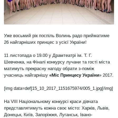
Зіньківський
залишив у
27 Липня 2026
Луцьку
735 переглядів
три...
Аншлаг і
благодійний
рекорд:
Уже восьмий рік поспіль Волинь радо прийматиме
26 Липня 2026
концерт
875 переглядів
26 найгарніших принцес з усієї України!
Оле...
Всі розділи
11 листопада о 19.00 у Драмтеатрі ім. Т. Г.
Шевченка, на Фіналі конкурсу лучани та гості міста
Персона
матимуть прекрасну нагоду обрати з-поміж
учасниць найгарнішу
«Міс Принцесу України
» 2017.
Лайф
Афіша
[img data=def]15_10_2017_1151675974/005_1.jpg[/img]
ZONE 18+
На VIII Національному конкурсі краси дівчата
Контакти
представлятимуть кожна своє місто: Харків, Львів,
Політика конфіденційності
Донецьк, Київ, Запоріжжя, Луганськ, Івано-