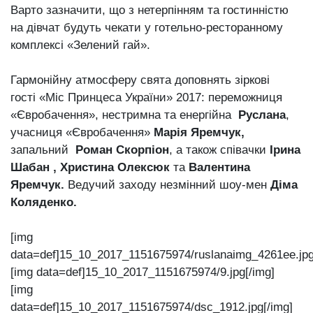
Варто зазначити, що з нетерпінням та гостинністю
на дівчат будуть чекати у готельно-ресторанному
комплексі «Зелений гай».
Гармонійну атмосферу свята доповнять зіркові
гості «Міс Принцеса України» 2017: переможниця
«Євробачення», нестримна та енергійна
Руслана
,
учасниця «Євробачення»
Марія Яремчук,
запальний
Роман Скорпіон
, а також співачки
Ірина
Шабан , Христина Олексюк
та
Валентина
Яремчук.
Ведучий заходу незмінний шоу-мен
Діма
Коляденко.
[img
data=def]15_10_2017_1151675974/ruslanaimg_4261ee.jpg
[img data=def]15_10_2017_1151675974/9.jpg[/img]
[img
data=def]15_10_2017_1151675974/dsc_1912.jpg[/img]