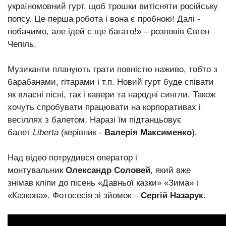
україномовний гурт, щоб трошки витісняти російську
попсу. Це перша робота і вона є пробною! Далі -
побачимо, але ідей є ще багато!» – розповів Євген
Чепіль.
Музиканти планують грати повністю наживо, тобто з
барабанами, гітарами і т.п. Новий гурт буде співати
як власні пісні, так і кавери та народні сингли. Також
хочуть спробувати працювати на корпоративах і
весіллях з балетом. Наразі їм підтанцьовує
балет
Liberta
(керівник -
Валерія Максименко
).
Над відео потрудився оператор і
монтувальник
Олександр Соловей
, який вже
знімав кліпи до пісень «Давньої казки» «Зима» і
«Казкова». Фотосесія зі зйомок –
Сергій Назарук
.