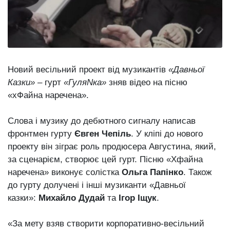
Зіньківський
залишив у
27 Липня 2026
Луцьку
726 переглядів
три...
Всі розділи
Новий весільний проект від музикантів
«Давньої
Персона
Казки»
– гурт
«ГуляNка»
зняв відео на пісню
Лайф
«хФайна наречена».
Афіша
Слова і музику до дебютного сигналу написав
ZONE 18+
фронтмен гурту
Євген Чепіль
. У кліпі до нового
проекту він зіграє роль продюсера Августина, який,
Контакти
за сценарієм, створює цей гурт. Пісню «Хфайна
Політика конфіденційності
наречена» виконує солістка
Ольга Папінко
. Також
до гурту долучені і інші музиканти «Давньої
казки»:
Михайло Дудай
та
Ігор Іщук
.
«За мету взяв створити корпоративно-весільний