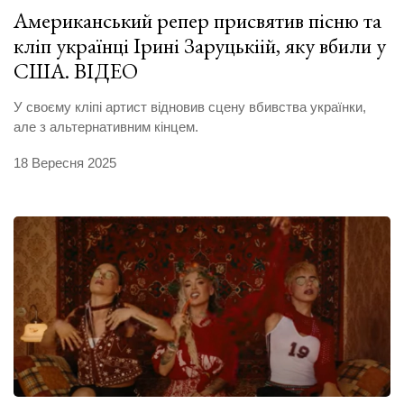
Американський репер присвятив пісню та
кліп українці Ірині Заруцькіій, яку вбили у
США. ВІДЕО
У своєму кліпі артист відновив сцену вбивства українки,
але з альтернативним кінцем.
18 Вересня 2025