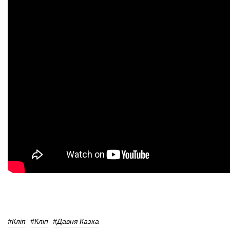
#кліп
#кліп
#давня Казка