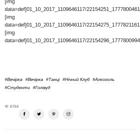
[img
data=def]01_10_2017_1109646117/22154251_1777800461
[img
data=def]01_10_2017_1109646117/22154275_1777821161
[img
data=def]01_10_2017_1109646117/22154296_1777800994
#вечірка
#вечірка
#танці
#нічний Клуб
#алкоголь
#студенти
#голівуд
6764