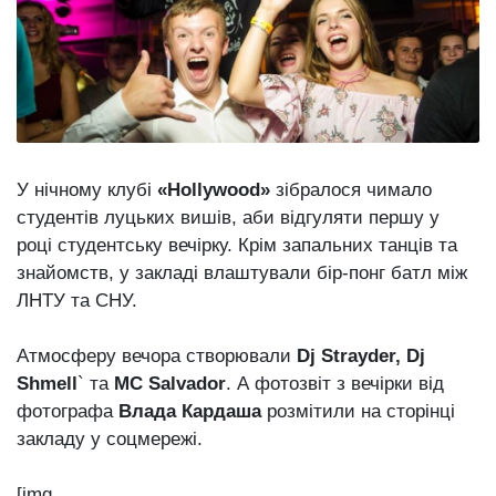
відбулася
XIX
29 Липня 2026
Спартакіада
566 переглядів
VolWe...
Всі розділи
Персона
У нічному клубі
«Hollywood»
зібралося чимало
Лайф
студентів луцьких вишів, аби відгуляти першу у
Афіша
році студентську вечірку. Крім запальних танців та
ZONE 18+
знайомств, у закладі влаштували бір-понг батл між
ЛНТУ та СНУ.
Контакти
Атмосферу вечора створювали
Dj Strayder, Dj
Політика конфіденційності
Shmell
` та
MC Salvador
. А фотозвіт з вечірки від
фотографа
Влада Кардаша
розмітили на сторінці
закладу у соцмережі.
[img