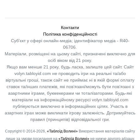
Контакти
Політика конфіденційності
Суб'єкт у сфері онлайн-медіа; ідентифікатор медіа - R40-
06706.
Матеріали, розміщені на цьому сайті, призначені виключно для
осіб віком від 21 року.
Якщо вам менше 21 року, будь ласка, залиште цей сайт.
Сайт
volyn.tabloyid.com не проводить ігри на реальні та/або
віртуальні гроші, також сайт не приймає ні в якій формі оплату
ставок та/інших платежів, які пов’язані/можуть бути пов’язані з
азартними іграми, букмекерами чи тоталізаторами. Будь-які
матеріали на інформаційному ресурсі volyn.tabloyid.com
публікуються виключно в інформаційних цілях. Участь в
азартних іграх може викликати ігрову залежність. Дотримуйтесь
правил (принципів) відповідальної гри.
Copyright © 2014-2026,
«Таблоїд Волині»
Використання матеріалів сайту
лише за умови посилання на
«Таблоїд Волині»
не нижче другого абзацу.