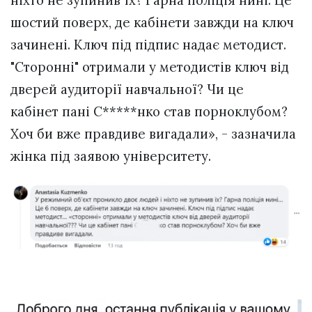
ніхто не зупинив їх? Гарна поліція нині.
Це
шостий поверх, де кабінети завжди на ключ
зачинені. Ключ під підпис надає методист.
"Сторонні" отримали у методистів ключ від
дверей аудиторії навчальної? Чи це
кабінет пані С*****нко став порноклубом?
Хоч би вже правдиве вигадали», - зазначила
жінка під заявою університету.