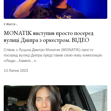
# Життя
MONATIK виступив просто посеред
вулиці Дніпра з оркестром. ВІДЕО
Співак з Луцька Дмитро Монатик (MONATIK) просто
посеред вулиці Дніпра представив свою нову композицію
«Люди…Камені…».
13 Липня 2023