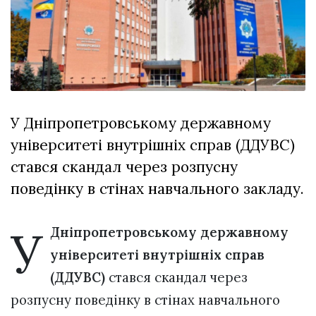
Зіньківський
залишив у
27 Липня 2026
Луцьку
767 переглядів
три...
Всі розділи
Персона
У Дніпропетровському державному
Лайф
університеті внутрішніх справ (ДДУВС)
Афіша
стався скандал через розпусну
ZONE 18+
поведінку в стінах навчального закладу.
Контакти
У
Політика конфіденційності
Дніпропетровському державному
університеті внутрішніх справ
(ДДУВС)
стався скандал через
розпусну поведінку в стінах навчального