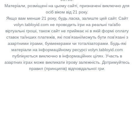
Матеріали, розміщені на цьому сайті, призначені виключно для
осіб віком від 21 року.
Якщо вам менше 21 року, будь ласка, залиште цей сайт.
Сайт
volyn.tabloyid.com не проводить ігри на реальні та/або
віртуальні гроші, також сайт не приймає ні в якій формі оплату
ставок та/інших платежів, які пов’язані/можуть бути пов’язані з
азартними іграми, букмекерами чи тоталізаторами. Будь-які
матеріали на інформаційному ресурсі volyn.tabloyid.com
публікуються виключно в інформаційних цілях. Участь в
азартних іграх може викликати ігрову залежність. Дотримуйтесь
правил (принципів) відповідальної гри.
Copyright © 2014-2026,
«Таблоїд Волині»
Використання матеріалів сайту
лише за умови посилання на
«Таблоїд Волині»
не нижче другого абзацу.